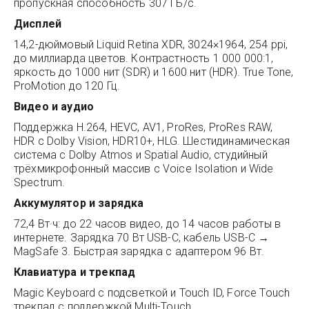
пропускная способность 307 ГБ/с.
Дисплей
14,2-дюймовый Liquid Retina XDR, 3024×1964, 254 ppi,
до миллиарда цветов. Контрастность 1 000 000:1,
яркость до 1000 нит (SDR) и 1600 нит (HDR). True Tone,
ProMotion до 120 Гц.
Видео и аудио
Поддержка H.264, HEVC, AV1, ProRes, ProRes RAW,
HDR с Dolby Vision, HDR10+, HLG. Шестидинамическая
система с Dolby Atmos и Spatial Audio, студийный
трёхмикрофонный массив с Voice Isolation и Wide
Spectrum.
Аккумулятор и зарядка
72,4 Вт·ч: до 22 часов видео, до 14 часов работы в
интернете. Зарядка 70 Вт USB-C, кабель USB-C →
MagSafe 3. Быстрая зарядка с адаптером 96 Вт.
Клавиатура и трекпад
Magic Keyboard с подсветкой и Touch ID, Force Touch
трекпад с поддержкой Multi-Touch.