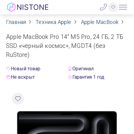
Главная
Техника Apple
Apple MacBook
Ap
Акции
Apple MacBook Pro 14" M5 Pro, 24 ГБ, 2 ТБ
О нас
SSD «чёрный космос», MGDT4 (без
RuStore)
Блог
Новый товар
Оригинал
Договор оферты
Не вскрыт
Гарантия 1 год
Реквизиты
Контакты
Гарантия
Оплата