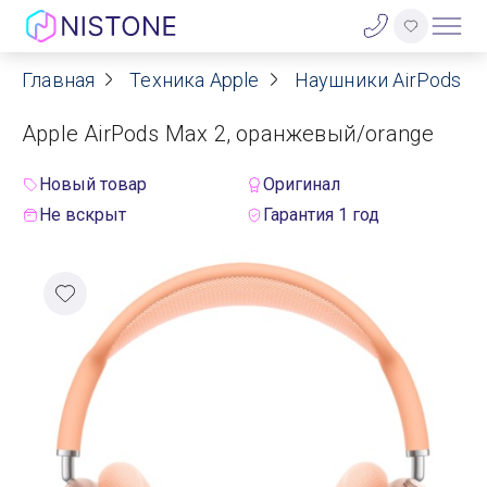
Главная
Техника Apple
Наушники AirPods
Акции
Apple AirPods Max 2, оранжевый/orange
О нас
Новый товар
Оригинал
Блог
Не вскрыт
Гарантия 1 год
Договор оферты
Реквизиты
Контакты
Гарантия
Оплата