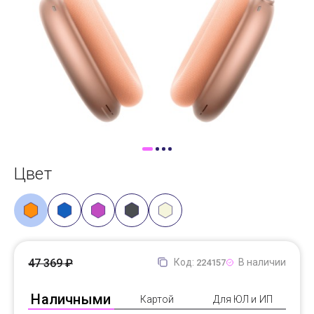
Доставка
Самовывоз
Trade-In
Цвет
47 369 ₽
Код:
В наличии
224157
Наличными
Картой
Для ЮЛ и ИП