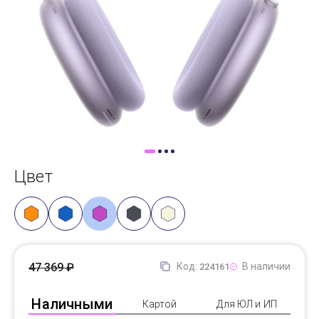
Доставка
Самовывоз
Trade-In
Цвет
47 369 ₽
Код:
В наличии
224161
Наличными
Картой
Для ЮЛ и ИП