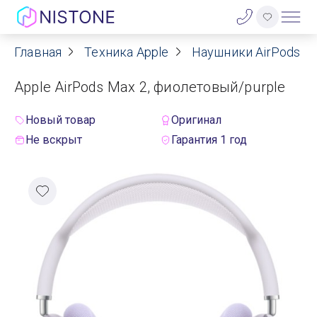
Главная
Техника Apple
Наушники AirPods
Акции
Apple AirPods Max 2, фиолетовый/purple
О нас
Новый товар
Оригинал
Блог
Не вскрыт
Гарантия 1 год
Договор оферты
Реквизиты
Контакты
Гарантия
Оплата