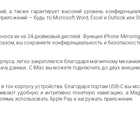
ий, а также гарантирует высокий уровень конфиденциа
ожений — будь то Microsoft Word, Excel и Outlook или Sl
енося их на 24-дюймовый дисплей. Функция iPhone Mirror
бразом, вы сохраняете конфиденциальность и безопасност
рпуса, легко закрепляется благодаря магнитному механиз
чу данных. С iMac вы можете подключить до двух внешни
ад в тон корпусу устройства. Благодаря портам USB-C вы 
чивают удобную и интуитивно понятную навигацию, а Mag
лями, использовать Apple Pay и загружать приложения.