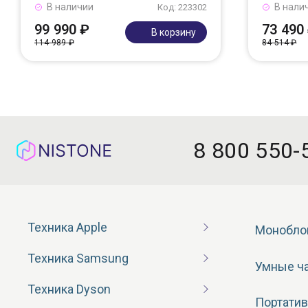
В наличии
В нали
Код: 223302
99 990 ₽
73 490
В корзину
114 989 ₽
84 514 ₽
8 800 550-
Техника Apple
Монобло
Техника Samsung
Умные ч
Техника Dyson
Портатив