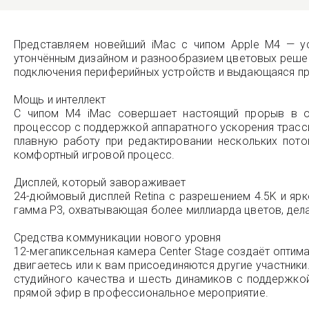
Представляем новейший iMac с чипом Apple M4 — ус
утончённым дизайном и разнообразием цветовых решен
подключения периферийных устройств и выдающаяся пр
Мощь и интеллект
С чипом M4 iMac совершает настоящий прорыв в об
процессор с поддержкой аппаратного ускорения трасси
плавную работу при редактировании нескольких пот
комфортный игровой процесс.
Дисплей, который завораживает
24-дюймовый дисплей Retina с разрешением 4.5K и яр
гамма P3, охватывающая более миллиарда цветов, дела
Средства коммуникации нового уровня
12-мегапиксельная камера Center Stage создаёт оптима
двигаетесь или к вам присоединяются другие участник
студийного качества и шесть динамиков с поддержкой
прямой эфир в профессиональное мероприятие.