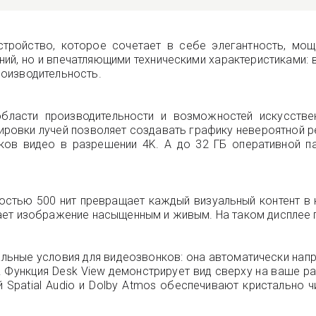
тройство, которое сочетает в себе элегантность, мощ
ий, но и впечатляющими техническими характеристиками:
оизводительность.
ласти производительности и возможностей искусствен
ровки лучей позволяет создавать графику невероятной р
оков видео в разрешении 4K. А до 32 ГБ оперативной п
костью 500 нит превращает каждый визуальный контент в
ет изображение насыщенным и живым. На таком дисплее пр
льные условия для видеозвонков: она автоматически напр
и. Функция Desk View демонстрирует вид сверху на ваше р
 Spatial Audio и Dolby Atmos обеспечивают кристально