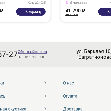
чии
В наличии
Код: 224035
 ₽
41 790 ₽
В корзину
В
48 059 ₽
ул. Барклая 10
57-27
Обратный звонок
“Багратионовс
Пн – Вс 10:00 - 20:00
ки
О нас
асы
Оплата
ная акустика
Доставка