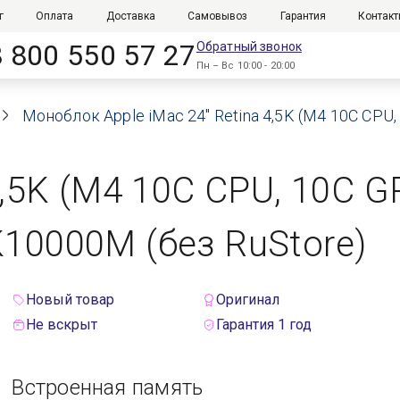
г
Оплата
Доставка
Самовывоз
Гарантия
Контак
8 800 550 57 27
Обратный звонок
Пн – Вс 10:00 - 20:00
Моноблок Apple iMac 24" Retina 4,5K (M4 10C CPU,
4,5K (M4 10C CPU, 10C GP
K10000M (без RuStore)
Новый товар
Оригинал
Не вскрыт
Гарантия 1 год
Встроенная память