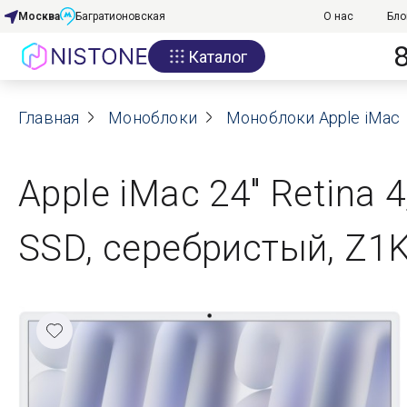
Москва
Багратионовская
О нас
Бло
Каталог
Акции
Главная
О нас
Моноблоки
Моноблоки Apple iMac
Блог
Apple iMac 24" Retina 
Договор оферты
SSD, серебристый, Z1
Реквизиты
Контакты
Гарантия
Оплата