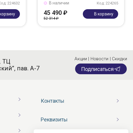
В наличии
Код: 224632
Код: 224265
45 490 ₽
 корзину
В корзину
52 314 ₽
Акции | Новости | Скидки
, ТЦ
кий”, пав. А-7
Подписаться
Контакты
Реквизиты