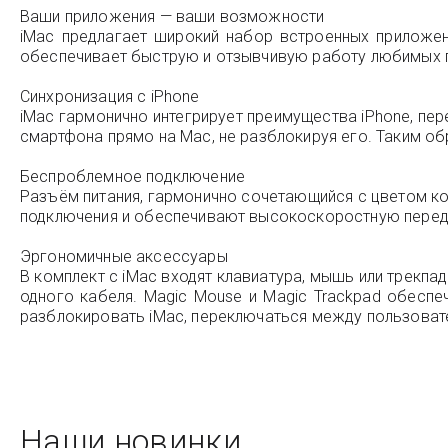
Ваши приложения — ваши возможности
iMac предлагает широкий набор встроенных приложен
обеспечивает быструю и отзывчивую работу любимых прил
Синхронизация с iPhone
iMac гармонично интегрирует преимущества iPhone, пер
смартфона прямо на Mac, не разблокируя его. Таким о
Беспроблемное подключение
Разъём питания, гармонично сочетающийся с цветом ко
подключения и обеспечивают высокоскоростную переда
Эргономичные аксессуары
В комплект с iMac входят клавиатура, мышь или трекп
одного кабеля. Magic Mouse и Magic Trackpad обеспе
разблокировать iMac, переключаться между пользовате
Наши новинки