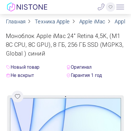
Главная
Техника Apple
Apple iMac
Apple 
Акции
Моноблок Apple iMac 24" Retina 4,5K, (M1
О нас
8C CPU, 8C GPU), 8 ГБ, 256 ГБ SSD (MGPK3,
Global ) синий
Блог
Новый товар
Оригинал
Договор оферты
Не вскрыт
Гарантия 1 год
Реквизиты
Контакты
Гарантия
Оплата