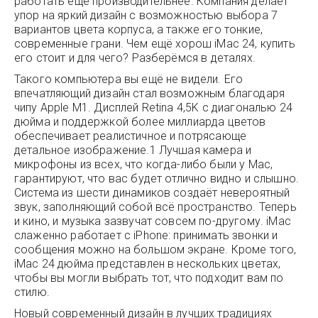
работать ещё производительнее. Компания делает
упор на яркий дизайн с возможностью выбора 7
вариантов цвета корпуса, а также его тонкие,
современные грани. Чем ещё хорош iMac 24, купить
его стоит и для чего? Разберёмся в деталях.
Такого компьютера вы ещё не видели. Его
впечатляющий дизайн стал возможным благодаря
чипу Apple M1. Дисплей Retina 4,5K с диагональю 24
дюйма и поддержкой более миллиарда цветов
обеспечивает реалистичное и потрясающе
детальное изображение.1 Лучшая камера и
микрофоны из всех, что когда-либо были у Mac,
гарантируют, что вас будет отлично видно и слышно.
Система из шести динамиков создаёт невероятный
звук, заполняющий собой всё пространство. Теперь
и кино, и музыка зазвучат совсем по-другому. iMac
слаженно работает с iPhone: принимать звонки и
сообщения можно на большом экране. Кроме того,
iMac 24 дюйма представлен в нескольких цветах,
чтобы вы могли выбрать тот, что подходит вам по
стилю.
Новый современный дизайн в лучших традициях