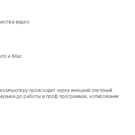
чества видео
что и iMac
к компьютеру происходит через внешний плетёный
 музыки до работы в проф.программах, копировании