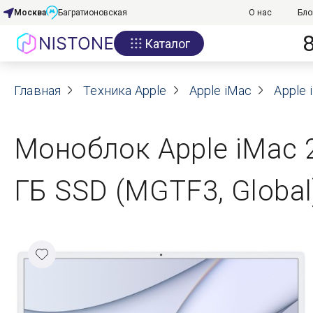
Москва
Багратионовская
О нас
Бло
Каталог
Акции
Главная
О нас
Техника Apple
Apple iMac
Apple 
Блог
Моноблок Apple iMac 24
Договор оферты
ГБ SSD (MGTF3, Globa
Реквизиты
Контакты
Гарантия
Оплата