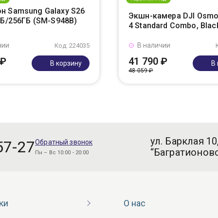
н Samsung Galaxy S26
Экшн-камера DJI Osmo
ГБ/256ГБ (SM-S948B)
4 Standard Combo, Blac
чии
В наличии
Код: 224035
 ₽
41 790 ₽
В корзину
В
48 059 ₽
ул. Барклая 10
57-27
Обратный звонок
“Багратионовс
Пн – Вс 10:00 - 20:00
ки
О нас