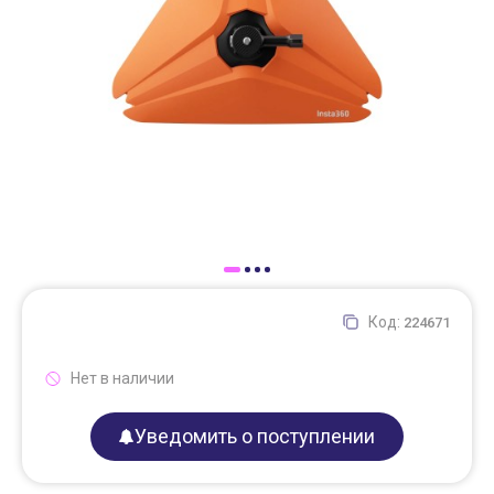
Доставка
Самовывоз
Trade-In
Код:
224671
Нет в наличии
Уведомить о поступлении