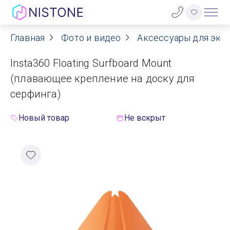
Главная
Фото и видео
Аксессуары для экш
Акции
Insta360 Floating Surfboard Mount
О нас
(плавающее крепление на доску для
серфинга)
Блог
Новый товар
Не вскрыт
Договор оферты
Реквизиты
Контакты
Гарантия
Оплата