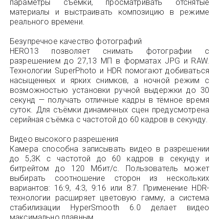
параметры съёмки, просматривать отснятые
материалы и выстраивать композицию в режиме
реального времени.
Безупречное качество фотографий
HERO13 позволяет снимать фотографии с
разрешением до 27,13 МП в форматах JPG и RAW.
Технологии SuperPhoto и HDR помогают добиваться
насыщенных и ярких снимков, а ночной режим с
возможностью установки ручной выдержки до 30
секунд — получать отличные кадры в тёмное время
суток. Для съёмки динамичных сцен предусмотрена
серийная съёмка с частотой до 60 кадров в секунду.
Видео высокого разрешения
Камера способна записывать видео в разрешении
до 5,3K с частотой до 60 кадров в секунду и
битрейтом до 120 Мбит/с. Пользователь может
выбирать соотношение сторон из нескольких
вариантов: 16:9, 4:3, 9:16 или 8:7. Применение HDR-
технологии расширяет цветовую гамму, а система
стабилизации HyperSmooth 6.0 делает видео
максимально плавным.