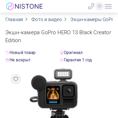
Главная
Фото и видео
Экшн-камеры GoPro
Акции
Экшн-камера GoPro HERO 13 Black Creator
О нас
Edition
Блог
Новый товар
Оригинал
Не вскрыт
Гарантия 1 год
Договор оферты
Реквизиты
Контакты
Гарантия
Оплата