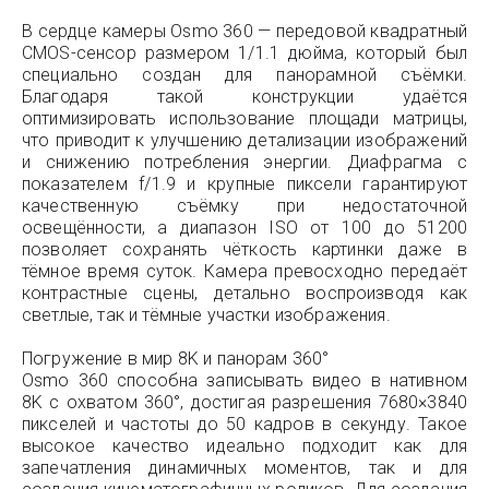
В сердце камеры Osmo 360 — передовой квадратный
CMOS-сенсор размером 1/1.1 дюйма, который был
специально создан для панорамной съёмки.
Благодаря такой конструкции удаётся
оптимизировать использование площади матрицы,
что приводит к улучшению детализации изображений
и снижению потребления энергии. Диафрагма с
показателем f/1.9 и крупные пиксели гарантируют
качественную съёмку при недостаточной
освещённости, а диапазон ISO от 100 до 51200
позволяет сохранять чёткость картинки даже в
тёмное время суток. Камера превосходно передаёт
контрастные сцены, детально воспроизводя как
светлые, так и тёмные участки изображения.
Погружение в мир 8K и панорам 360°
Osmo 360 способна записывать видео в нативном
8K с охватом 360°, достигая разрешения 7680×3840
пикселей и частоты до 50 кадров в секунду. Такое
высокое качество идеально подходит как для
запечатления динамичных моментов, так и для