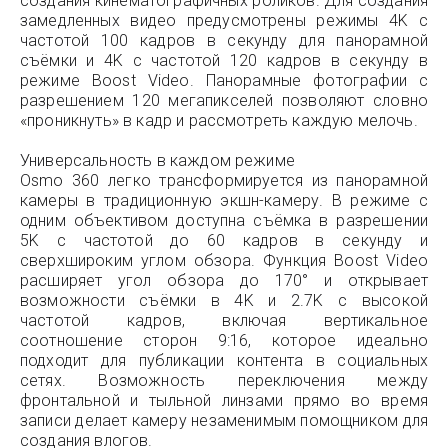
создания кинематографичных роликов. Для создания
замедленных видео предусмотрены режимы 4K с
частотой 100 кадров в секунду для панорамной
съёмки и 4K с частотой 120 кадров в секунду в
режиме Boost Video. Панорамные фотографии с
разрешением 120 мегапикселей позволяют словно
«проникнуть» в кадр и рассмотреть каждую мелочь.
Универсальность в каждом режиме
Osmo 360 легко трансформируется из панорамной
камеры в традиционную экшн-камеру. В режиме с
одним объективом доступна съёмка в разрешении
5K с частотой до 60 кадров в секунду и
сверхшироким углом обзора. Функция Boost Video
расширяет угол обзора до 170° и открывает
возможности съёмки в 4K и 2.7K с высокой
частотой кадров, включая вертикальное
соотношение сторон 9:16, которое идеально
подходит для публикации контента в социальных
сетях. Возможность переключения между
фронтальной и тыльной линзами прямо во время
записи делает камеру незаменимым помощником для
создания влогов.