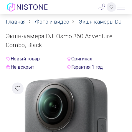
Главная
Фото и видео
Экшн-камеры DJI
Акции
Экшн-камера DJI Osmo 360 Adventure
О нас
Combo, Black
Блог
Новый товар
Оригинал
Не вскрыт
Гарантия 1 год
Договор оферты
Реквизиты
Контакты
Гарантия
Оплата