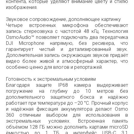
контента, которые уделяют внимание цвету и стилю
изображения.
Звуковое сопровождение, дополняющее картинку
Четыре встроенных микрофона обеспечивают
запись стереозвука с частотой 48 кГц. Технология
OsmoAudio™ позволяет подключать два передатчика
DJI Microphone напрямую, без ресивера, что
гарантирует чистый и детализированный звук.
Дополнительная запись окружающих звуков придаёт
видео более живой и атмосферный характер, что
особенно ценно для влогов и репортажей.
Готовность к экстремальным условиям
Благодаря защите IP68 камера выдерживает
погружение на глубину до 10 метров без
дополнительного защитного бокса и надёжно
работает при температуре до –20 °C. Прочный корпус
и надёжная фиксация аккумулятора делают Osmo
360 отличным выбором для использования в
экстремальных условиях. Встроенная память
объёмом 128 ГБ можно дополнить картами microSD
ёмкостью до 1 ТБ, а интерфейс USB-C 3.1