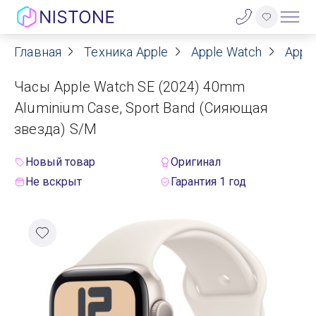
Главная
Техника Apple
Apple Watch
Apple
Акции
Часы Apple Watch SE (2024) 40mm
О нас
Aluminium Case, Sport Band (Сияющая
звезда) S/M
Блог
Новый товар
Оригинал
Договор оферты
Не вскрыт
Гарантия 1 год
Реквизиты
Контакты
Гарантия
Оплата