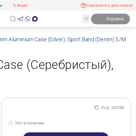
ты
% Акции
Самовывоз в день заказа!
Корзина
m Aluminium Case (Silver), Sport Band (Denim) S/M
Case (Серебристый),
Код:
222700
Нет в наличии