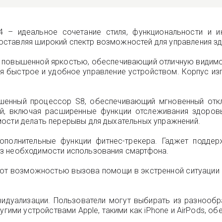
 – идеальное сочетание стиля, функциональности и ин
ставляя широкий спектр возможностей для управления зд
 с повышенной яркостью, обеспечивающий отличную видим
я быстрое и удобное управление устройством. Корпус из
чшенный процессор S8, обеспечивающий мгновенный отк
, включая расширенные функции отслеживания здоровь
мости делать перерывы для дыхательных упражнений.
ополнительные функции фитнес-трекера. Гаджет подде
з необходимости использования смартфона.
ают возможностью вызова помощи в экстренной ситуации
идуализации. Пользователи могут выбирать из разнооб
угими устройствами Apple, такими как iPhone и AirPods, о