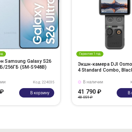
од
Гарантия 1 год
н Samsung Galaxy S26
Экшн-камера DJI Osmo
ГБ/256ГБ (SM-S948B)
4 Standard Combo, Blac
чии
В наличии
Код: 224035
 ₽
41 790 ₽
В корзину
В
48 059 ₽