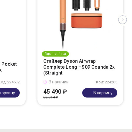
Гарантия 1 год
Стайлер Dyson Airwrap
 Pocket
Complete Long HS09 Coanda 2x
k
(Straight
В наличии
Код: 224632
Код: 224265
45 490 ₽
 корзину
В корзину
52 314 ₽