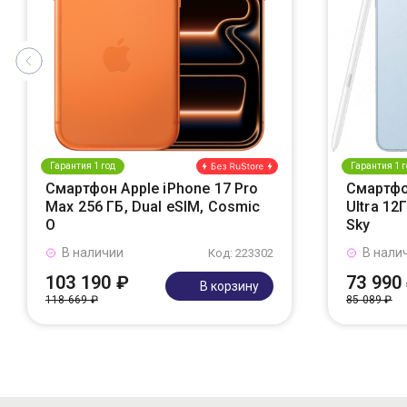
Гарантия 1 год
Гарантия 1 г
Смартфон Apple iPhone 17 Pro
Смартфо
Max 256 ГБ, Dual eSIM, Cosmic
Ultra 12
O
Sky
В наличии
В нали
Код: 223302
103 190 ₽
73 990
В корзину
118 669 ₽
85 089 ₽