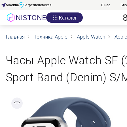
Москва
Багратионовская
О нас
Бло
Каталог
Акции
Главная
О нас
Техника Apple
Apple Watch
Apple
Блог
Часы Apple Watch SE 
Договор оферты
Sport Band (Denim) S/
Реквизиты
Контакты
Гарантия
Оплата