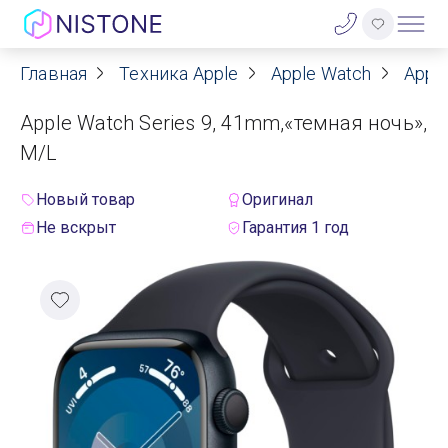
Главная
Техника Apple
Apple Watch
Apple
Акции
Apple Watch Series 9, 41mm,«темная ночь»,
О нас
M/L
Блог
Новый товар
Оригинал
Не вскрыт
Гарантия 1 год
Договор оферты
Реквизиты
Контакты
Гарантия
Оплата