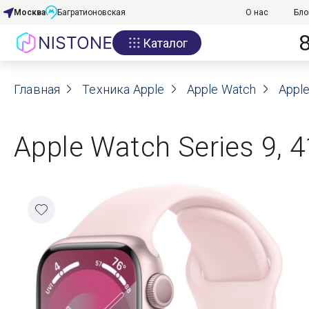
Москва
Багратионовская
О нас
Бло
Каталог
Акции
Главная
О нас
Техника Apple
Apple Watch
Apple
Блог
Apple Watch Series 9,
Договор оферты
Реквизиты
Контакты
Гарантия
Оплата