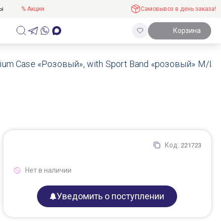
ты
% Акции
Самовывоз в день заказа!
Корзина
nium Case «Розовый», with Sport Band «розовый» M/L
Код:
221723
Нет в наличии
Уведомить о поступлении