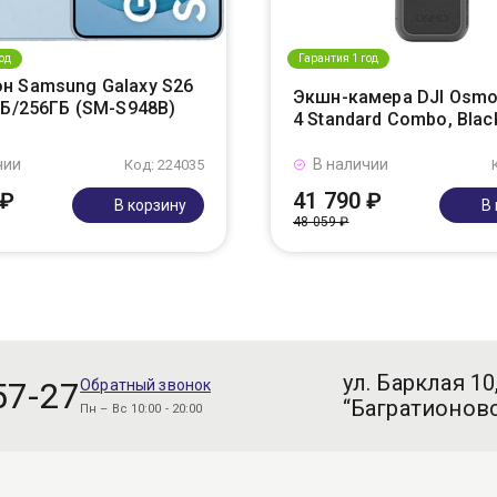
од
Гарантия 1 год
н Samsung Galaxy S26
Экшн-камера DJI Osmo
ГБ/256ГБ (SM-S948B)
4 Standard Combo, Blac
чии
В наличии
Код: 224035
 ₽
41 790 ₽
В корзину
В
48 059 ₽
ул. Барклая 10
57-27
Обратный звонок
“Багратионовс
Пн – Вс 10:00 - 20:00