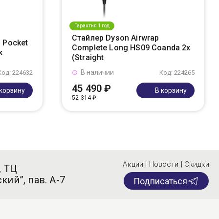
Гарантия 1 год
Стайлер Dyson Airwrap
 Pocket
Complete Long HS09 Coanda 2x
k
(Straight
В наличии
Код: 224632
Код: 224265
45 490 ₽
 корзину
В корзину
52 314 ₽
Акции | Новости | Скидки
, ТЦ
кий”, пав. А-7
Подписаться