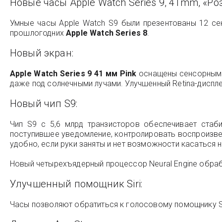
Новые часы Apple Watch Series 9, 41mm, «Ро
Умные часы Apple Watch S9 были презентованы 12 сен
прошлогодних
Apple Watch Series 8
.
Новый экран:
Apple Watch Series 9 41 мм Pink
оснащены сенсорным э
даже под солнечными лучами. Улучшенный Retina-диспл
Новый чип S9:
Чип S9 с 5,6 млрд транзисторов обеспечивает стаб
поступившее уведомление, контролировать воспроизве
удобно, если руки заняты и нет возможности касаться 
Новый четырехъядерный процессор Neural Engine обраб
Улучшенный помощник Siri:
Часы позволяют обратиться к голосовому помощнику S