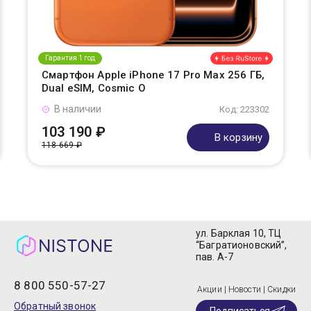
Гарантия 1 год
Смартфон Apple iPhone 17 Pro Max 256 ГБ,
Dual eSIM, Cosmic O
В наличии
Код: 223302
103 190 ₽
В корзину
118 669 ₽
ул. Барклая 10, ТЦ
“Багратионовский”,
пав. А-7
8 800 550-57-27
Акции | Новости | Скидки
Обратный звонок
Подписаться