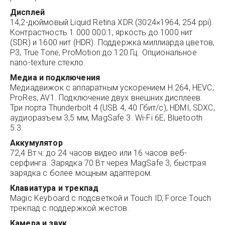
Дисплей
14,2-дюймовый Liquid Retina XDR (3024×1964, 254 ppi).
Контрастность 1 000 000:1, яркость до 1000 нит
(SDR) и 1600 нит (HDR). Поддержка миллиарда цветов,
P3, True Tone, ProMotion до 120 Гц. Опциональное
nano-texture стекло.
Медиа и подключения
Медиадвижок с аппаратным ускорением H.264, HEVC,
ProRes, AV1. Подключение двух внешних дисплеев.
Три порта Thunderbolt 4 (USB 4, 40 Гбит/с), HDMI, SDXC,
аудиоразъем 3,5 мм, MagSafe 3. Wi-Fi 6E, Bluetooth
5.3.
Аккумулятор
72,4 Вт·ч: до 24 часов видео или 16 часов веб-
серфинга. Зарядка 70 Вт через MagSafe 3, быстрая
зарядка с более мощным адаптером.
Клавиатура и трекпад
Magic Keyboard с подсветкой и Touch ID, Force Touch
трекпад с поддержкой жестов.
Камера и звук