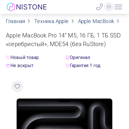
Главная
Техника Apple
Apple MacBook
Ap
Акции
Apple MacBook Pro 14" M5, 16 ГБ, 1 ТБ SSD
О нас
«серебристый», MDE54 (без RuStore)
Блог
Новый товар
Оригинал
Не вскрыт
Гарантия 1 год
Договор оферты
Реквизиты
Контакты
Гарантия
Оплата