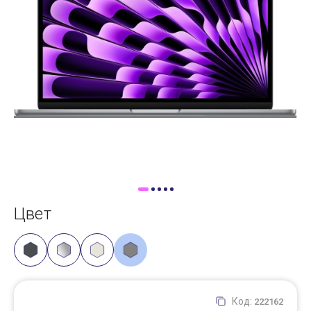
Доставка
Самовывоз
Trade-In
Цвет
Код:
222162