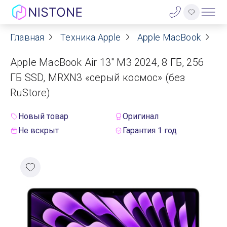
Главная
Техника Apple
Apple MacBook
Ap
Акции
Apple MacBook Air 13" M3 2024, 8 ГБ, 256
О нас
ГБ SSD, MRXN3 «серый космос» (без
RuStore)
Блог
Новый товар
Оригинал
Договор оферты
Не вскрыт
Гарантия 1 год
Реквизиты
Контакты
Гарантия
Оплата