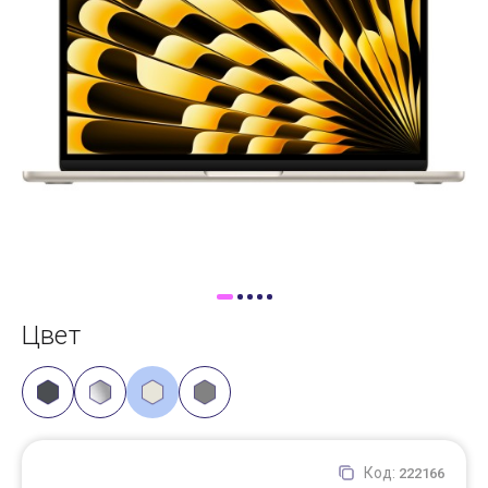
Доставка
Самовывоз
Trade-In
Цвет
Код:
222166