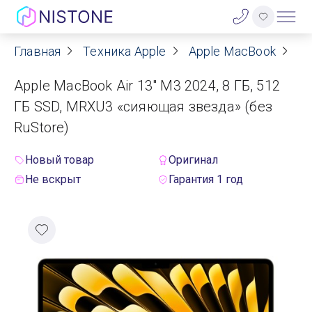
Главная
Техника Apple
Apple MacBook
Ap
Акции
Apple MacBook Air 13" M3 2024, 8 ГБ, 512
О нас
ГБ SSD, MRXU3 «сияющая звезда» (без
RuStore)
Блог
Новый товар
Оригинал
Договор оферты
Не вскрыт
Гарантия 1 год
Реквизиты
Контакты
Гарантия
Оплата