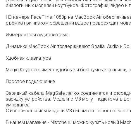
аналогичных моделей ноутбуков. Фотографии, видео и т
HD-камера FaceTime 1080p на MacBook Air обеспечива
съемка при низком освещении вдвое превосходит моде
Иммерсивная аудиосистема
Динамики MacBook Air поддерживают Spatial Audio и D
Удобная клавиатура
Magic Keyboard имеет удобные и бесшумные клавиши, по
Простое подключение
Зарядный кабель MagSafe легко соединяется и отсоед
зарядку устройства. Модели с M3 могут подключать д
импеданса.
С использованием модели M3 вы сможете воспользовать
В нашем магазине - Nistone.ru можно купить новый Macb