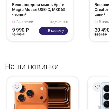
Беспроводная мышь Apple
Внешни
Magic Mouse USB-C, MXK63
Creato
черный
синий
В наличии
В нал
Код: 221020
9 990 ₽
30 49
В корзину
10 490 ₽
32 015 ₽
Наши новинки