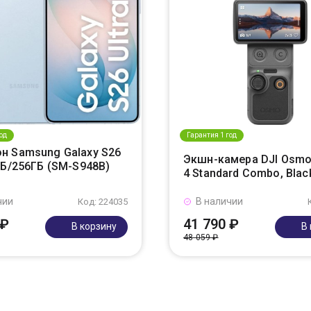
од
Гарантия 1 год
н Samsung Galaxy S26
Экшн-камера DJI Osmo
ГБ/256ГБ (SM-S948B)
4 Standard Combo, Blac
чии
В наличии
Код: 224035
 ₽
41 790 ₽
В корзину
В
48 059 ₽