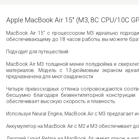
Apple MacBook Air 15" (M3, 8C CPU/10C GP
MacBook Air 15" с процессором M3 идеально подходит
обеспечивающему до 18 часов работы, вы можете брать
Подходит для путешествий
MacBook Air M3 толщиной менее полудюйма и сверхлегк
материалов. Модель с 13-дюймовым экраном идеал
предназначена для многозадачности.
Четыре превосходных оттенка сопровождаются соотв
бесшумно благодаря безвентиляторной конструкции. 
обеспечивает высокую скорость и плавность.
Используя Neural Engine, MacBook Air с M3 предлагает
Аккумулятор на MacBook Air с M2 и M3 обеспечивает до
Дисплей Liquid Retina на MacBook Air имеет яркое и