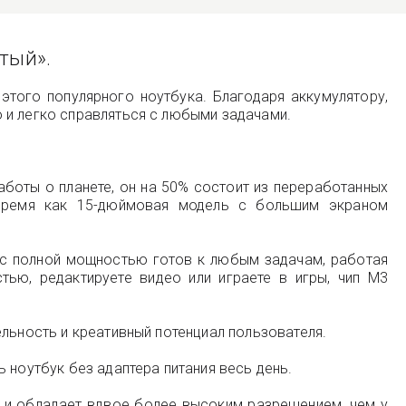
стый».
этого популярного ноутбука. Благодаря аккумулятору,
 и легко справляться с любыми задачами.
аботы о планете, он на 50% состоит из переработанных
 время как 15-дюймовая модель с большим экраном
с полной мощностью готов к любым задачам, работая
тью, редактируете видео или играете в игры, чип M3
льность и креативный потенциал пользователя.
 ноутбук без адаптера питания весь день.
в и обладает вдвое более высоким разрешением, чем у