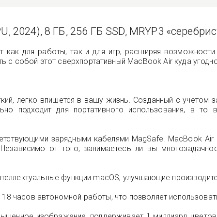
U, 2024), 8 ГБ, 256 ГБ SSD, MRYP3 «серебри
 как для работы, так и для игр, расширяя возможности 
 с собой этот сверхпортативный MacBook Air куда угодно
ий, легко впишется в вашу жизнь. Созданный с учетом з
ьно подходит для портативного использования, в то
етствующими зарядными кабелями MagSafe. MacBook Air 
Независимо от того, занимаетесь ли вы многозадачнос
 интеллектуальные функции macOS, улучшающие производите
 18 часов автономной работы, что позволяет использовать
 насыщенное изображение, поддерживает 1 миллиард цвето