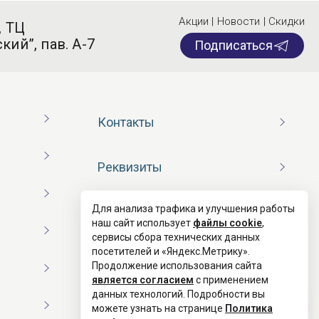
Акции | Новости | Скидки
, ТЦ
кий”, пав. А-7
Подписаться
Контакты
Реквизиты
Для анализа трафика и улучшения работы
Договор оферты
наш сайт использует
файлы cookie
,
сервисы сбора технических данных
посетителей и «Яндекс.Метрику».
Согласие на обработку ПД
Продолжение использования сайта
является согласием
с применением
данных технологий. Подробности вы
Политика конфиденциальности
можете узнать на странице
Политика