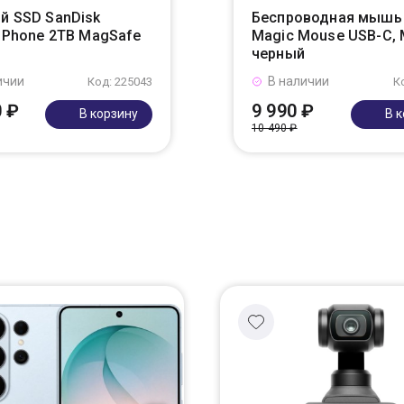
й SSD SanDisk
Беспроводная мышь 
r Phone 2TB MagSafe
Magic Mouse USB-C,
черный
ичии
В наличии
Код: 225043
К
0 ₽
9 990 ₽
В корзину
В 
10 490 ₽