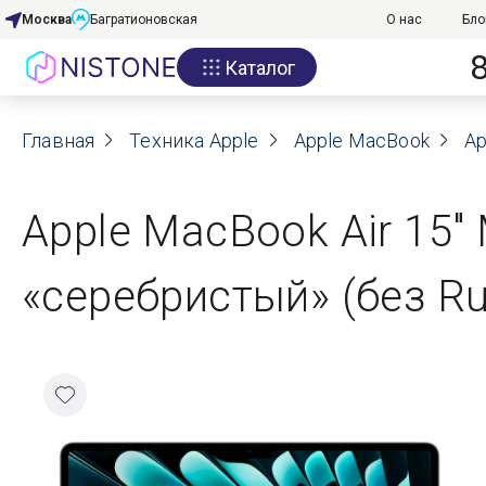
Москва
Багратионовская
О нас
Бло
Каталог
Акции
Главная
О нас
Техника Apple
Apple MacBook
Ap
Блог
Apple MacBook Air 15"
Договор оферты
«серебристый» (без Ru
Реквизиты
Контакты
Гарантия
Оплата