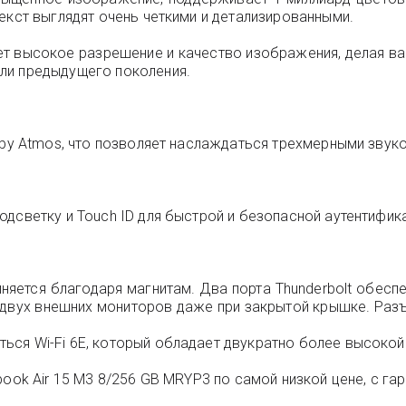
екст выглядят очень четкими и детализированными.
ет высокое разрешение и качество изображения, делая ва
ли предыдущего поколения.
olby Atmos, что позволяет наслаждаться трехмерными зву
дсветку и Touch ID для быстрой и безопасной аутентифик
иняется благодаря магнитам. Два порта Thunderbolt обес
о двух внешних мониторов даже при закрытой крышке. Раз
ся Wi-Fi 6E, который обладает двукратно более высокой 
ook Air 15 M3 8/256 GB MRYP3 по самой низкой цене, с га