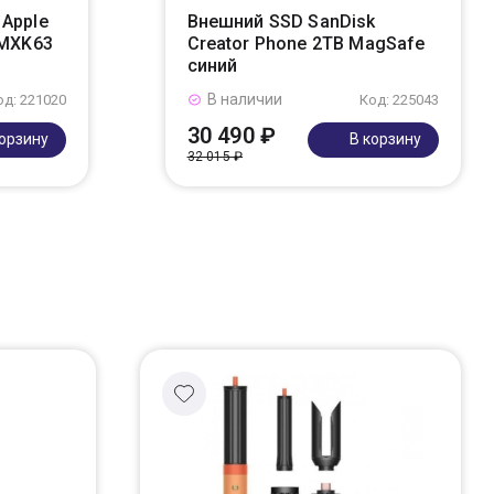
Apple
Внешний SSD SanDisk
 MXK63
Creator Phone 2TB MagSafe
синий
В наличии
од: 221020
Код: 225043
30 490 ₽
корзину
В корзину
32 015 ₽