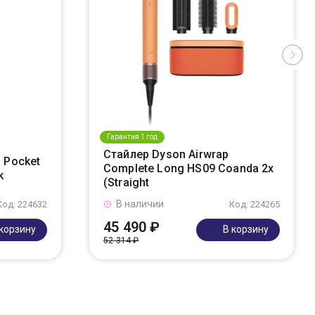
Гарантия 1 год
Стайлер Dyson Airwrap
 Pocket
Complete Long HS09 Coanda 2x
k
(Straight
В наличии
Код: 224632
Код: 224265
45 490 ₽
 корзину
В корзину
52 314 ₽