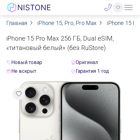
Главная
iPhone 15, Pro, Pro Max
iPhone 15 P
Акции
iPhone 15 Pro Max 256 ГБ, Dual eSIM,
О нас
«титановый белый» (без RuStore)
Блог
Новый товар
Оригинал
Не вскрыт
Гарантия 1 год
Договор оферты
Реквизиты
Контакты
Гарантия
Оплата