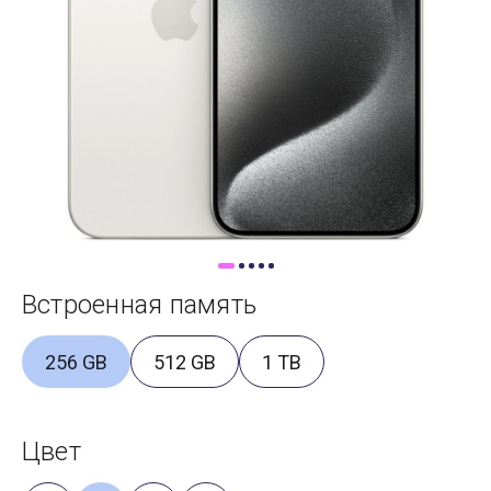
Доставка
Самовывоз
Trade-In
Встроенная память
256 GB
512 GB
1 TB
Цвет