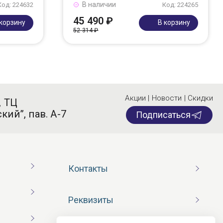
В наличии
Код: 224632
Код: 224265
45 490 ₽
 корзину
В корзину
52 314 ₽
Акции | Новости | Скидки
, ТЦ
кий”, пав. А-7
Подписаться
Контакты
Реквизиты