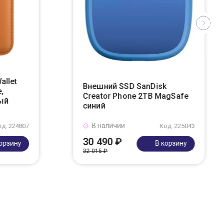
allet
Внешний SSD SanDisk
,
Creator Phone 2TB MagSafe
ый
синий
В наличии
од: 224807
Код: 225043
30 490 ₽
корзину
В корзину
32 015 ₽