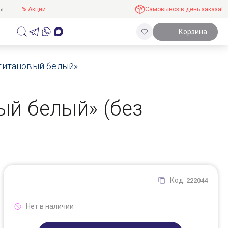
ты
% Акции
Самовывоз в день заказа!
Корзина
 «титановый белый»
вый белый» (без
Код:
222044
Нет в наличии