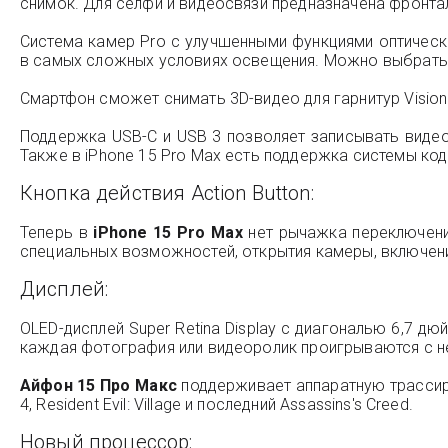
снимок. Для селфи и видеосвязи предназначена фронта
Система камер Pro с улучшенными функциями оптичес
в самых сложных условиях освещения. Можно выбрать о
Смартфон сможет снимать 3D-видео для гарнитур Vision
Поддержка USB-C и USB 3 позволяет записывать видео 
Также в iPhone 15 Pro Max есть поддержка системы ко
Кнопка действия Action Button:
Теперь в
iPhone 15 Pro Max
нет рычажка переключения
специальных возможностей, открытия камеры, включен
Дисплей:
OLED-дисплей Super Retina Display с диагональю 6,7 
каждая фотография или видеоролик проигрываются с н
Айфон 15 Про Макс
поддерживает аппаратную трассиров
4, Resident Evil: Village и последний Assassins's Creed.
Новый процессор: