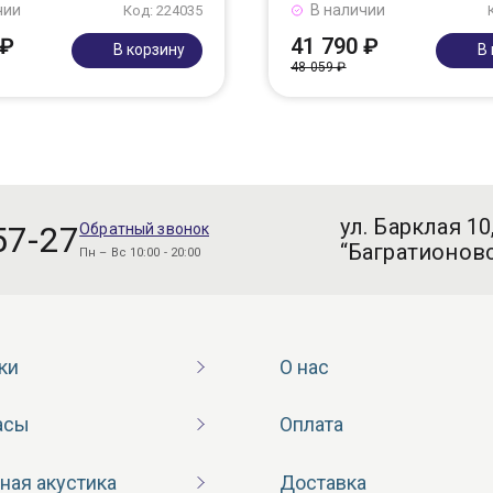
чии
В наличии
Код: 224035
 ₽
41 790 ₽
В корзину
В
48 059 ₽
ул. Барклая 10
57-27
Обратный звонок
“Багратионовс
Пн – Вс 10:00 - 20:00
ки
О нас
асы
Оплата
ная акустика
Доставка