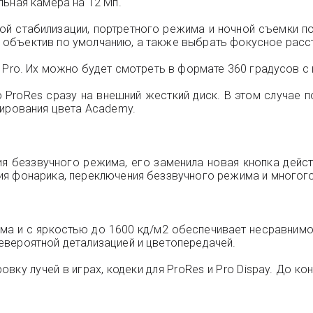
льная камера на 12 Мп.
кой стабилизации, портретного режима и ночной съемки 
бъектив по умолчанию, а также выбрать фокусное рассто
 Pro. Их можно будет смотреть в формате 360 градусов с 
ProRes сразу на внешний жесткий диск. В этом случае п
дирования цвета Academy.
 беззвучного режима, его заменила новая кнопка дейст
ия фонарика, переключения беззвучного режима и многог
дюйма и с яркостью до 1600 кд/м2 обеспечивает несравним
евероятной детализацией и цветопередачей.
ку лучей в играх, кодеки для ProRes и Pro Dispay. До кон