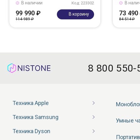
В наличии
В нали
Код: 223302
99 990 ₽
73 490
В корзину
114 989 ₽
84 514 ₽
8 800 550-
Техника Apple
Монобло
Техника Samsung
Умные ч
Техника Dyson
Портатив