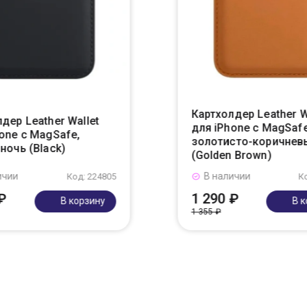
Картхолдер Leather W
дер Leather Wallet
для iPhone с MagSafe
one с MagSafe,
золотисто-коричнев
ночь (Black)
(Golden Brown)
ичии
В наличии
Код: 224805
К
₽
1 290 ₽
В корзину
В 
1 355 ₽