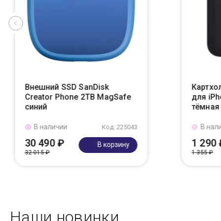
Внешний SSD SanDisk
Картхол
Creator Phone 2TB MagSafe
для iPh
синий
тёмная 
В наличии
В нал
Код: 225043
30 490 ₽
1 290 
В корзину
32 015 ₽
1 355 ₽
Наши новинки