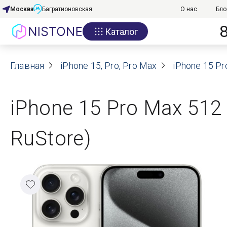
Москва
Багратионовская
О нас
Бло
Каталог
Акции
Главная
О нас
iPhone 15, Pro, Pro Max
iPhone 15 P
Блог
iPhone 15 Pro Max 512
Договор оферты
RuStore)
Реквизиты
Контакты
Гарантия
Оплата