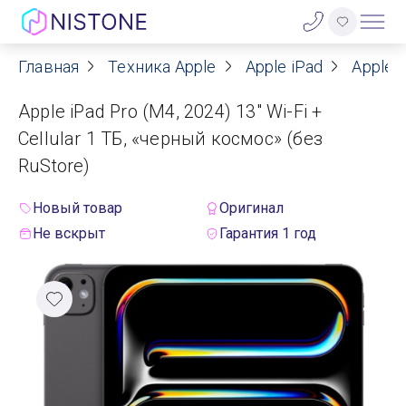
Главная
Техника Apple
Apple iPad
Apple i
Акции
Apple iPad Pro (M4, 2024) 13" Wi-Fi +
О нас
Cellular 1 ТБ, «черный космос» (без
RuStore)
Блог
Новый товар
Оригинал
Договор оферты
Не вскрыт
Гарантия 1 год
Реквизиты
Контакты
Гарантия
Оплата