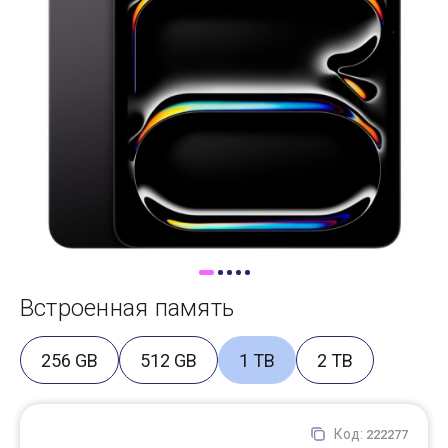
Доставка
Самовывоз
Trade-In
Встроенная память
256 GB
512 GB
1 TB
2 TB
Код:
222277