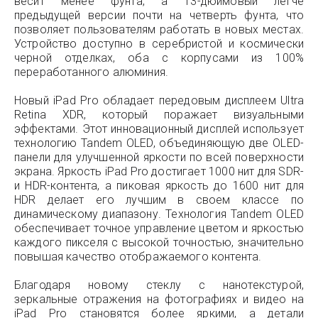
весит менее фунта, а 13-дюймовый легче
предыдущей версии почти на четверть фунта, что
позволяет пользователям работать в новых местах.
Устройство доступно в серебристой и космически
черной отделках, оба с корпусами из 100%
переработанного алюминия.
Новый iPad Pro обладает передовым дисплеем Ultra
Retina XDR, который поражает визуальными
эффектами. Этот инновационный дисплей использует
технологию Tandem OLED, объединяющую две OLED-
панели для улучшенной яркости по всей поверхности
экрана. Яркость iPad Pro достигает 1000 нит для SDR-
и HDR-контента, а пиковая яркость до 1600 нит для
HDR делает его лучшим в своем классе по
динамическому диапазону. Технология Tandem OLED
обеспечивает точное управление цветом и яркостью
каждого пикселя с высокой точностью, значительно
повышая качество отображаемого контента.
Благодаря новому стеклу с нанотекстурой,
зеркальные отражения на фотографиях и видео на
iPad Pro становятся более яркими, а детали