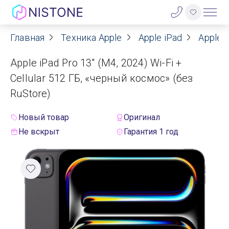
Главная
Техника Apple
Apple iPad
Apple i
Акции
Apple iPad Pro 13" (M4, 2024) Wi-Fi +
О нас
Cellular 512 ГБ, «черный космос» (без
RuStore)
Блог
Новый товар
Оригинал
Договор оферты
Не вскрыт
Гарантия 1 год
Реквизиты
Контакты
Гарантия
Оплата