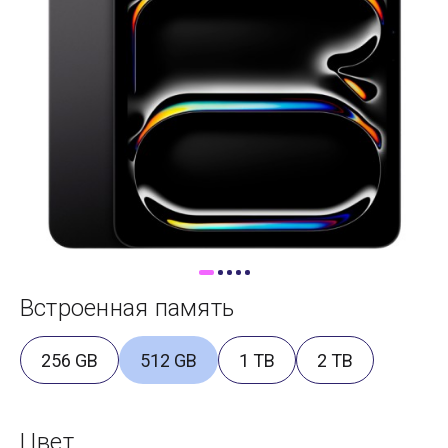
Доставка
Самовывоз
Trade-In
Встроенная память
256 GB
512 GB
1 TB
2 TB
Цвет