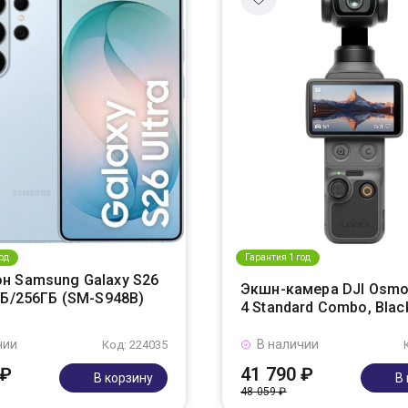
од
Гарантия 1 год
н Samsung Galaxy S26
Экшн-камера DJI Osmo
ГБ/256ГБ (SM-S948B)
4 Standard Combo, Blac
чии
В наличии
Код: 224035
 ₽
41 790 ₽
В корзину
В
48 059 ₽