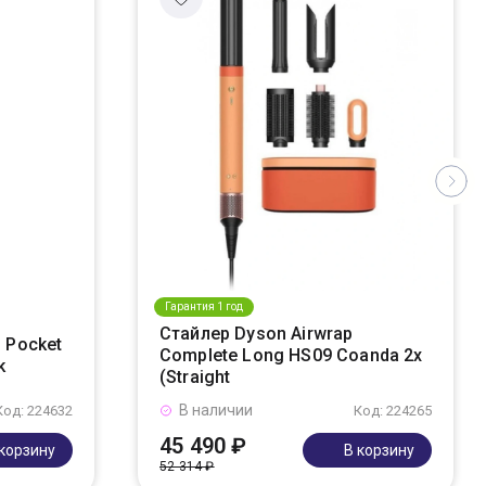
Гарантия 1 год
Стайлер Dyson Airwrap
 Pocket
Complete Long HS09 Coanda 2x
k
(Straight
В наличии
Код: 224632
Код: 224265
45 490 ₽
 корзину
В корзину
52 314 ₽