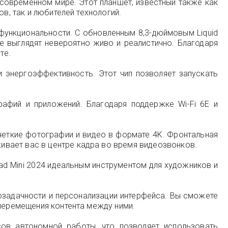
современном мире. Этот планшет, известный также как
в, так и любителей технологий.
 функциональности. С обновленным 8,3-дюймовым Liquid
е выглядят невероятно живо и реалистично. Благодаря
те.
 энергоэффективность. Этот чип позволяет запускать
рафий и приложений. Благодаря поддержке Wi-Fi 6E и
 четкие фотографии и видео в формате 4K. Фронтальная
вает вас в центре кадра во время видеозвонков.
iPad Mini 2024 идеальным инструментом для художников и
гозадачности и персонализации интерфейса. Вы сможете
 перемещения контента между ними.
ов автономной работы, что позволяет использовать