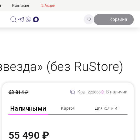
я
Контакты
% Акции
Корзина
звезда» (без RuStore)
63 814 ₽
Код:
В наличии
222665
Наличными
Картой
Для ЮЛ и ИП
55 490 ₽