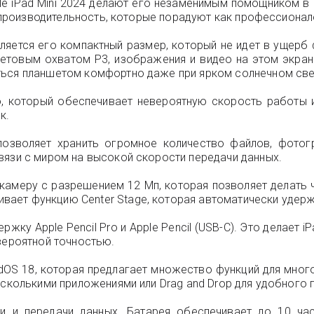
e iPad Mini 2024 делают его незаменимым помощником в 
и производительность, которые порадуют как профессионало
является его компактный размер, который не идет в ущерб
цветовым охватом P3, изображения и видео на этом экран
ться планшетом комфортно даже при ярком солнечном све
, который обеспечивает невероятную скорость работы и
к.
позволяет хранить огромное количество файлов, фотог
вязи с миром на высокой скорости передачи данных.
ю камеру с разрешением 12 Мп, которая позволяет делать
ает функцию Center Stage, которая автоматически удержи
жку Apple Pencil Pro и Apple Pencil (USB-C). Это делает 
вероятной точностью.
adOS 18, которая предлагает множество функций для мно
есколькими приложениями или Drag and Drop для удобного
и и передачи данных. Батарея обеспечивает до 10 час