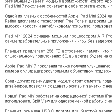
Уникальный дизайн и мощные возможности нового Appl
iPad Mini 7 поколения, сочетает в себе портативность 
Одной из главных особенностей Apple iPad Mini 2024 
Retina дисплеем с технологией True Tone и широким 
высокой яркости и антибликовому покрытию, пользова
iPad Mini 2024 оснащен мощным процессором A17 Pro
самые требовательные приложения и игры без задерже
Планшет предлагает 256 ГБ встроенной памяти, что 
опциональному подключению 5G, вы всегда будете на с
Apple iPad Mini 7 поколения также получил улучшенну
камера с ультраширокоугольным объективом поддержив
Среди других преимуществ модели стоит отметить поддер
дизайнеров, позволяя создавать эскизы и заметки с не
Новый iPad Mini работает на операционной системе iP
использовать Split View для одновременной работы с н
Планшет оснащен USB-C портом для быстрой зарядк