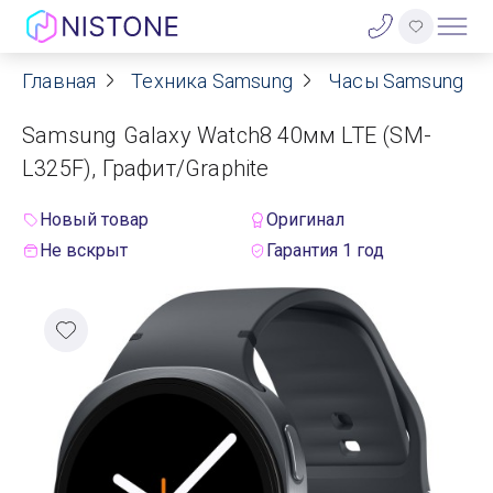
Главная
Техника Samsung
Часы Samsung
Акции
Samsung Galaxy Watch8 40мм LTE (SM-
О нас
L325F), Графит/Graphite
Блог
Новый товар
Оригинал
Не вскрыт
Гарантия 1 год
Договор оферты
Реквизиты
Контакты
Гарантия
Оплата