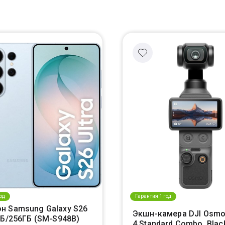
од
Гарантия 1 год
н Samsung Galaxy S26
Экшн-камера DJI Osmo
ГБ/256ГБ (SM-S948B)
4 Standard Combo, Blac