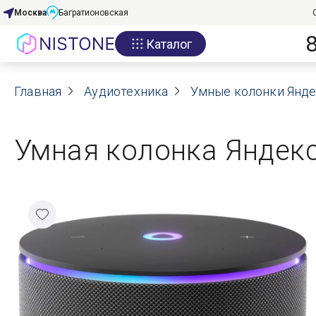
Москва
Багратионовская
Каталог
Акции
Главная
О нас
Аудиотехника
Умные колонки Янд
Блог
Умная колонка Яндекс
Договор оферты
Реквизиты
Контакты
Гарантия
Оплата