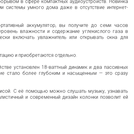
рорывом в сфере компактных аудиоустройств. Новинка
ами системы умного дома даже в отсутствие интернет-
тативный аккумулятор, вы получите до семи часов
уровень влажности и содержание углекислого газа в
ески включать увлажнитель или открывать окна для
ктацию и приобретаются отдельно.
стве установлен 18-ваттный динамик и два пассивных
ние стало более глубоким и насыщенным — это сразу
лисой. С её помощью можно слушать музыку, узнавать
алистичный и современный дизайн колонки позволит ей