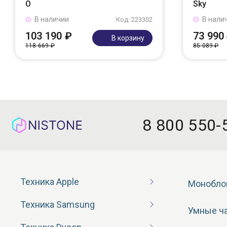
O
Sky
В наличии
В нали
Код: 223302
103 190 ₽
73 990
В корзину
118 669 ₽
85 089 ₽
8 800 550-
Техника Apple
Монобло
Техника Samsung
Умные ч