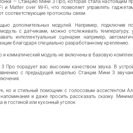
лонки — Станцию Мини 3 Про, которая стала настоящим п
Fi и Matter over Wi-Fi, что позволяет управлять гаджет
ют соответствующие протоколы связи.
ью дополнительных модулей. Например, подключив пор
 модуль с датчиками, можно отслеживать температуру, 
вать интеллектуальные сценарии: например, автоматич
Станции благодаря специально разработанному креплению.
ор и климатический модуль не включены в базовую компле
 3 Про порадует вас высоким качеством звука. В устрой
равнению с предыдущей моделью Станции Мини 3 звуча
ключения.
вук, но и стильный помощник с голосовым ассистентом А
ь напоминания и даже просить рассказать сказку. Миним
а в гостиной или кухонный уголок.