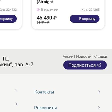
(Straight
В наличии
Код: 224632
Код: 224265
45 490 ₽
 корзину
В корзину
52 314 ₽
Акции | Новости | Скидки
, ТЦ
кий”, пав. А-7
Подписаться
Контакты
Реквизиты