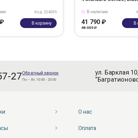
чии
В наличии
Код: 224035
 ₽
41 790 ₽
В корзину
В
48 059 ₽
ул. Барклая 10
57-27
Обратный звонок
“Багратионовс
Пн – Вс 10:00 - 20:00
ки
О нас
асы
Оплата