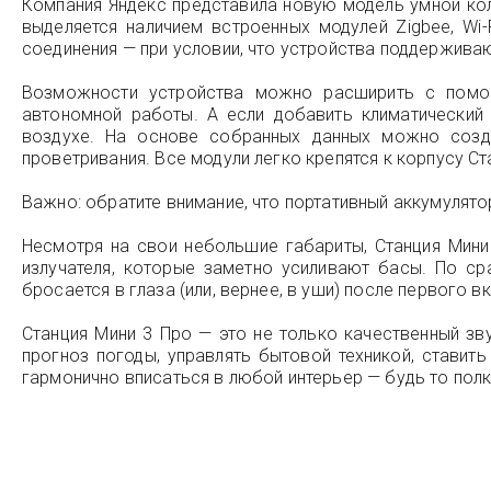
Компания Яндекс представила новую модель умной ко
выделяется наличием встроенных модулей Zigbee, Wi-
соединения — при условии, что устройства поддержива
Возможности устройства можно расширить с помощ
автономной работы. А если добавить климатический
воздухе. На основе собранных данных можно созда
проветривания. Все модули легко крепятся к корпусу 
Важно: обратите внимание, что портативный аккумулят
Несмотря на свои небольшие габариты, Станция Мини
излучателя, которые заметно усиливают басы. По с
бросается в глаза (или, вернее, в уши) после первого в
Станция Мини 3 Про — это не только качественный з
прогноз погоды, управлять бытовой техникой, ставит
гармонично вписаться в любой интерьер — будь то полк