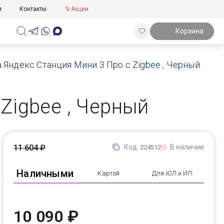
я
Контакты
% Акции
Корзина
 Яндекс Станция Мини 3 Про с Zigbee , Черный
Zigbee , Черный
11 604 ₽
Код:
В наличии
224512
Наличными
Картой
Для ЮЛ и ИП
10 090 ₽