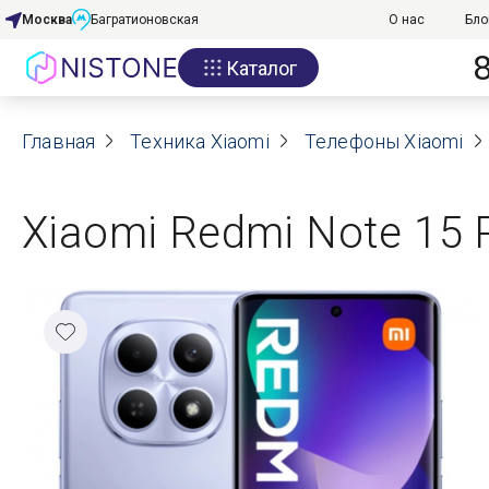
Москва
Багратионовская
О нас
Бло
Каталог
Акции
Главная
О нас
Техника Xiaomi
Телефоны Xiaomi
Блог
Xiaomi Redmi Note 15 P
Договор оферты
Реквизиты
Контакты
Гарантия
Оплата