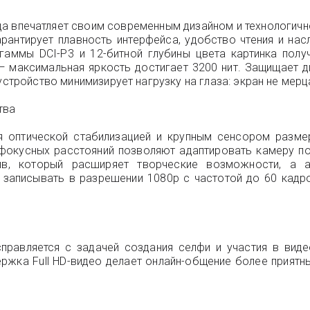
яда впечатляет своим современным дизайном и технологи
рантирует плавность интерфейса, удобство чтения и нас
гаммы DCI-P3 и 12-битной глубины цвета картинка пол
аксимальная яркость достигает 3200 нит. Защищает диспл
устройство минимизирует нагрузку на глаза: экран не мерц
тва
 оптической стабилизацией и крупным сенсором размеро
фокусных расстояний позволяют адаптировать камеру под
в, который расширяет творческие возможности, а ал
аписывать в разрешении 1080p с частотой до 60 кадро
равляется с задачей создания селфи и участия в виде
ржка Full HD-видео делает онлайн-общение более приятны