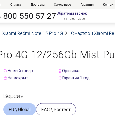
г
Оплата
Доставка
Самовывоз
Гарантия
Контак
8 800 550 57 27
Обратный звонок
Пн – Вс 10:00 - 20:00
Xiaomi Redmi Note 15 Pro 4G
Смартфон Xiaomi Red
ro 4G 12/256Gb Mist Pur
Новый товар
Оригинал
Не вскрыт
Гарантия 1 год
Версия
EU \ Global
ЕАС \ Ростест