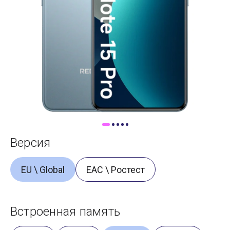
Доставка
Самовывоз
Trade-In
Версия
EU \ Global
ЕАС \ Ростест
Встроенная память