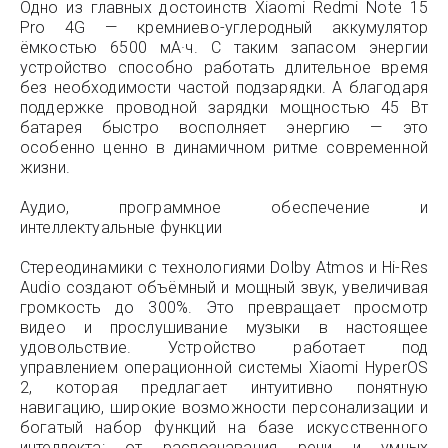
Одно из главных достоинств Xiaomi Redmi Note 15
Pro 4G — кремниево-углеродный аккумулятор
ёмкостью 6500 мА·ч. С таким запасом энергии
устройство способно работать длительное время
без необходимости частой подзарядки. А благодаря
поддержке проводной зарядки мощностью 45 Вт
батарея быстро восполняет энергию — это
особенно ценно в динамичном ритме современной
жизни.
Аудио, программное обеспечение и
интеллектуальные функции
Стереодинамики с технологиями Dolby Atmos и Hi-Res
Audio создают объёмный и мощный звук, увеличивая
громкость до 300%. Это превращает просмотр
видео и прослушивание музыки в настоящее
удовольствие. Устройство работает под
управлением операционной системы Xiaomi HyperOS
2, которая предлагает интуитивно понятную
навигацию, широкие возможности персонализации и
богатый набор функций на базе искусственного
интеллекта: от распознавания речи и умных