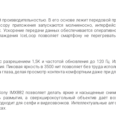
й производительностью. В его основе лежит передовой про
ссору приложения запускаются молниеносно, интерфей
. Ускорение передачи данных обеспечивается оперативно
лаждения IceLoop позволяет смартфону не перегреват
разрешением 1,5K и частотой обновления до 120 Гц. Из
я. Пиковая яркость в 3500 нит позволяет без труда испо
 глаза, делая просмотр контента комфортным даже при дл
ony IMX882 позволяет делать яркие и насыщенные снимк
ть размытия, а сверхширокоугольный объектив даёт во
дходит для селфи и видеозвонков. Интеллектуальные ал
ках.