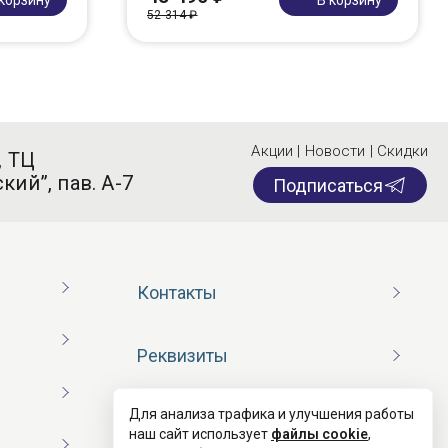
52 314 ₽
Акции | Новости | Скидки
, ТЦ
кий”, пав. А-7
Подписаться
Контакты
Реквизиты
Для анализа трафика и улучшения работы
Договор оферты
наш сайт использует
файлы cookie
,