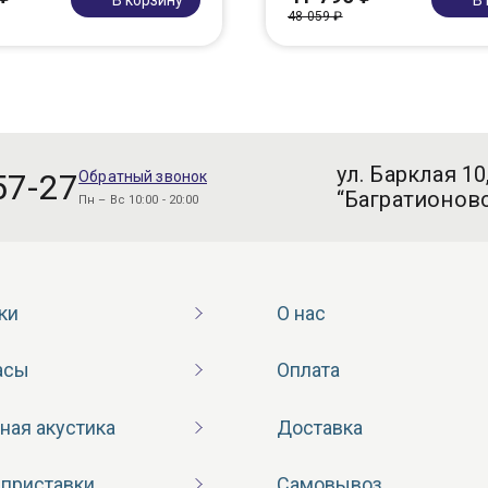
48 059 ₽
ул. Барклая 10
57-27
Обратный звонок
“Багратионовс
Пн – Вс 10:00 - 20:00
ки
О нас
асы
Оплата
ная акустика
Доставка
 приставки
Самовывоз