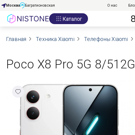
Москва
Багратионовская
О нас
Бло
Каталог
Акции
Главная
О нас
Техника Xiaomi
Телефоны Xiaomi
Блог
Poco X8 Pro 5G 8/512G
Договор оферты
Реквизиты
Контакты
Гарантия
Оплата