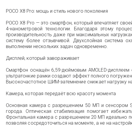
POCO X8 Pro: мощь и стиль нового поколения
POCO X8 Pro — это смартфон, который впечатляет свое
4-нанометровой технологии. Благодаря этому проце
производительность даже при максимальных нагрузках
систему более отзывчивой. Двухслойная система ох
выполнении нескольких задач одновременно.
Дисплей, который завораживает
Смартфон оснащён 6,59-дюймовым AMOLED-дисплеем с 
ультратонкие рамки создают эффект полного погружени
Высокочастотное ШИМ-затемнение снижает нагрузку на
Камера, которая передаёт всю красоту момента
Основная камера с разрешением 50 МП и сенсором S
города. Оптическая стабилизация помогает избежа
Фронтальная камера с разрешением 20 МП идеально по
позволяя сосредоточиться на моменте, а не на настрой