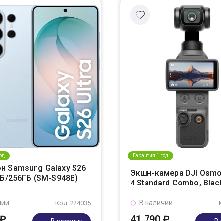
од
Гарантия 1 год
н Samsung Galaxy S26
Экшн-камера DJI Osmo
ГБ/256ГБ (SM-S948B)
4 Standard Combo, Blac
чии
В наличии
Код: 224035
 ₽
41 790 ₽
В корзину
В