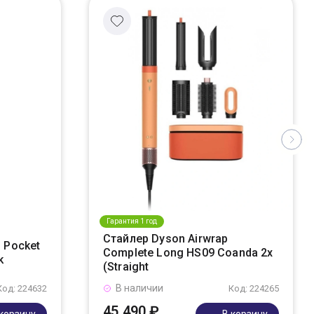
Гарантия 1 год
Стайлер Dyson Airwrap
 Pocket
Complete Long HS09 Coanda 2x
k
(Straight
В наличии
Код: 224632
Код: 224265
45 490 ₽
 корзину
В корзину