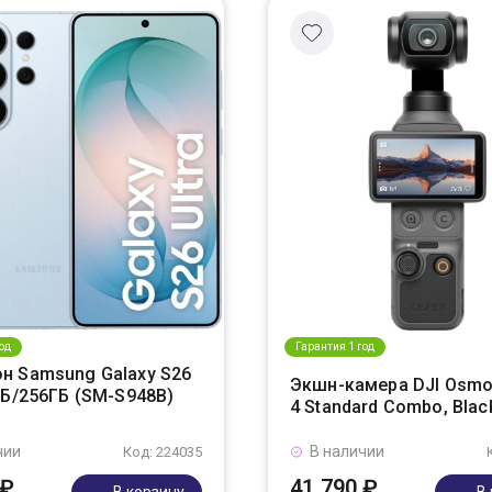
од
Гарантия 1 год
н Samsung Galaxy S26
Экшн-камера DJI Osmo
ГБ/256ГБ (SM-S948B)
4 Standard Combo, Blac
чии
В наличии
Код: 224035
 ₽
41 790 ₽
В корзину
В