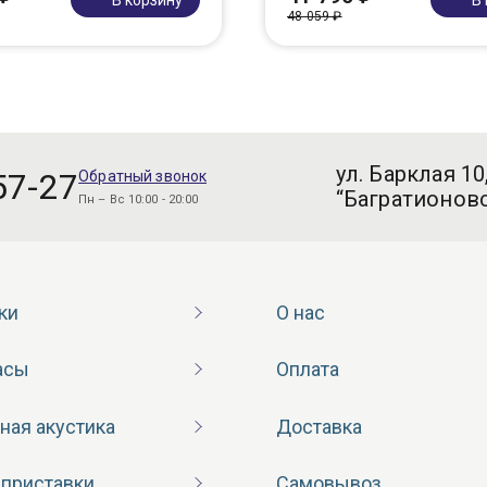
48 059 ₽
ул. Барклая 10
57-27
Обратный звонок
“Багратионовс
Пн – Вс 10:00 - 20:00
ки
О нас
асы
Оплата
ная акустика
Доставка
 приставки
Самовывоз