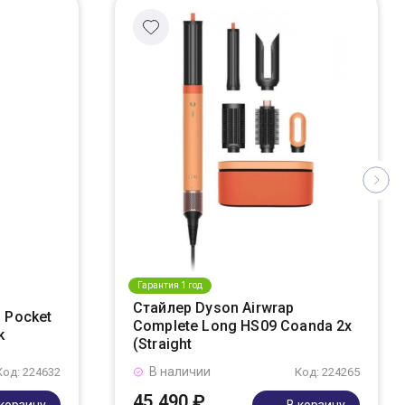
Гарантия 1 год
Стайлер Dyson Airwrap
 Pocket
Complete Long HS09 Coanda 2x
k
(Straight
В наличии
Код: 224632
Код: 224265
45 490 ₽
 корзину
В корзину