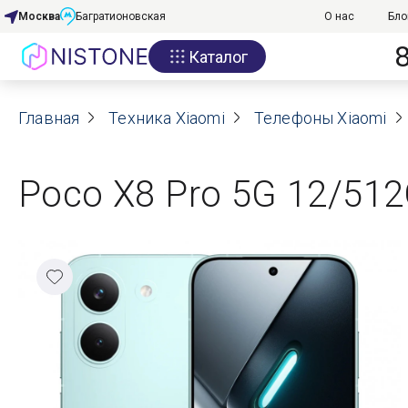
Москва
Багратионовская
О нас
Бло
Каталог
Акции
Главная
О нас
Техника Xiaomi
Телефоны Xiaomi
Блог
Poco X8 Pro 5G 12/512
Договор оферты
Реквизиты
Контакты
Гарантия
Оплата