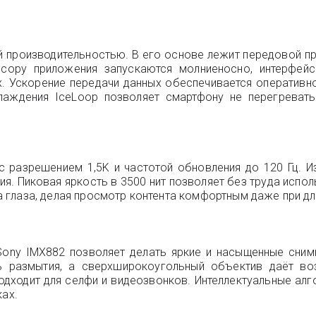
й производительностью. В его основе лежит передовой про
ссору приложения запускаются молниеносно, интерфей
. Ускорение передачи данных обеспечивается оперативно
лаждения IceLoop позволяет смартфону не перегреват
разрешением 1,5K и частотой обновления до 120 Гц. Из
я. Пиковая яркость в 3500 нит позволяет без труда испо
 глаза, делая просмотр контента комфортным даже при дл
ony IMX882 позволяет делать яркие и насыщенные снимк
ть размытия, а сверхширокоугольный объектив даёт во
дходит для селфи и видеозвонков. Интеллектуальные ал
ках.