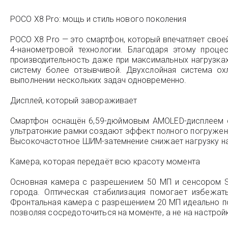
POCO X8 Pro: мощь и стиль нового поколения
POCO X8 Pro — это смартфон, который впечатляет свое
4-нанометровой технологии. Благодаря этому проце
производительность даже при максимальных нагрузках
систему более отзывчивой. Двухслойная система ох
выполнении нескольких задач одновременно.
Дисплей, который завораживает
Смартфон оснащён 6,59-дюймовым AMOLED-дисплеем с 
ультратонкие рамки создают эффект полного погружени
Высокочастотное ШИМ-затемнение снижает нагрузку на
Камера, которая передаёт всю красоту момента
Основная камера с разрешением 50 МП и сенсором S
города. Оптическая стабилизация помогает избежа
Фронтальная камера с разрешением 20 МП идеально по
позволяя сосредоточиться на моменте, а не на настрой