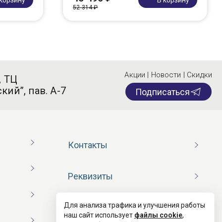
52 314 ₽
Акции | Новости | Скидки
, ТЦ
кий”, пав. А-7
Подписаться
Контакты
Реквизиты
Для анализа трафика и улучшения работы
Договор оферты
наш сайт использует
файлы cookie
,