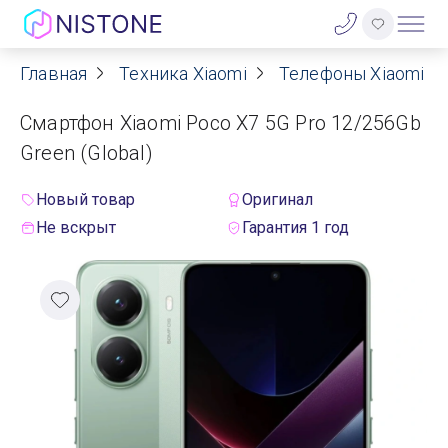
Главная
Техника Xiaomi
Телефоны Xiaomi
Акции
Смартфон Xiaomi Poco X7 5G Pro 12/256Gb
О нас
Green (Global)
Блог
Новый товар
Оригинал
Не вскрыт
Гарантия 1 год
Договор оферты
Реквизиты
Контакты
Гарантия
Оплата