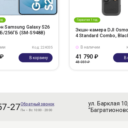
од
Гарантия 1 год
н Samsung Galaxy S26
Экшн-камера DJI Osmo
ГБ/256ГБ (SM-S948B)
4 Standard Combo, Blac
чии
В наличии
Код: 224035
 ₽
41 790 ₽
В корзину
В
48 059 ₽
ул. Барклая 10
57-27
Обратный звонок
“Багратионовс
Пн – Вс 10:00 - 20:00