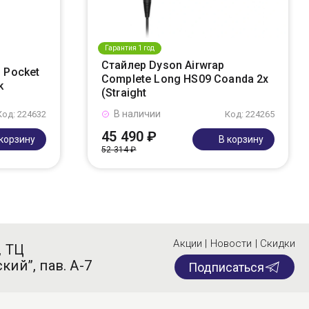
Гарантия 1 год
Стайлер Dyson Airwrap
 Pocket
Complete Long HS09 Coanda 2x
k
(Straight
В наличии
Код: 224632
Код: 224265
45 490 ₽
 корзину
В корзину
52 314 ₽
Акции | Новости | Скидки
, ТЦ
кий”, пав. А-7
Подписаться