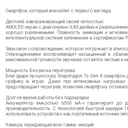
Смартфон, который впечатлит с первого взгляда
Дисплей, завораживающий своей чёткостью
AMOLED-экран с диагональю 6,83 дюйма и разрешением
хорошо различимыми. Плавность анимации и мгновен
интеллектуальной системе затемнения и сертификатам T
Звуковое сопровождение, которое погружает в атмос
Стереодинамики воспроизводят насыщенный и сбалан
максимальной громкости звучание остаётся чистым и не
Мощность без риска перегрева
Благодаря процессору Snapdragon 7s Gen 4 смартфон 
графику в играх. Даже при интенсивных нагрузках
предотвращает перегрев, позволяя смартфону остават
Долгое время работы без подзарядки
Аккумулятор ёмкостью 6500 мА·ч гарантирует до 
производительность. С технологией быстрой зарядки 1
использовать устройство как портативный источник пит
Камера, передающая всю гамму эмоций