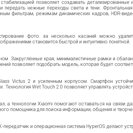
стабилизацией позволяет создавать детализированные 
 и передать нежные переходы света и тени. Фронтальна
очным фильтрам, режимам динамических кадров, HDR-вид
ктирование фото: за несколько касаний можно удали
зображениями становится быстрой и интуитивно понятной.
ном. Закруглённые края, минималистичные рамки и сбала
ений позволяет подобрать модель, которая будет соотве
lass Victus 2 и усиленным корпусом. Смартфон устойчи
х. Технология Wet Touch 2.0 позволяет управлять устрой
л, а технологии Xiaomi помогают оставаться на связи д
ого помощника для поиска информации, общения и творче
 ИК-передатчик и операционная система HyperOS делают у