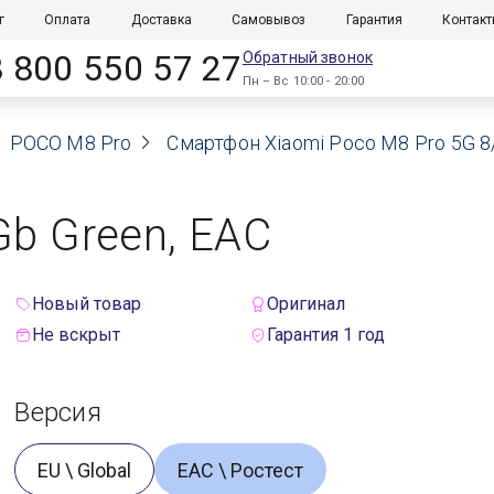
г
Оплата
Доставка
Самовывоз
Гарантия
Контак
8 800 550 57 27
Обратный звонок
Пн – Вс 10:00 - 20:00
POCO M8 Pro
Смартфон Xiaomi Poco M8 Pro 5G 8
Gb Green, EAC
Новый товар
Оригинал
Не вскрыт
Гарантия 1 год
Версия
EU \ Global
ЕАС \ Ростест