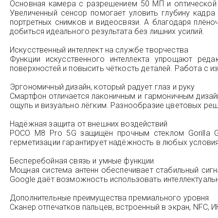
Основная камера с разрешением 50 МП и оптической 
Увеличенный сенсор помогает уловить глубину кадра
портретных снимков и видеосвязи. А благодаря плён
добиться идеального результата без лишних усилий.
Искусственный интеллект на службе творчества
Функции искусственного интеллекта упрощают реда
поверхностей и повысить чёткость деталей. Работа с и
Эргономичный дизайн, который радует глаз и руку
Смартфон отличается лаконичным и гармоничным дизай
ощупь и визуально лёгким. Разнообразие цветовых реш
Надёжная защита от внешних воздействий
POCO M8 Pro 5G защищён прочным стеклом Gorilla G
герметизации гарантирует надёжность в любых условия
Бесперебойная связь и умные функции
Мощная система антенн обеспечивает стабильный сигна
Google даёт возможность использовать интеллектуальн
Дополнительные преимущества премиального уровня
Сканер отпечатков пальцев, встроенный в экран, NFC,