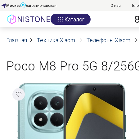
Москва
Багратионовская
О нас
Бло
Каталог
Акции
Главная
О нас
Техника Xiaomi
Телефоны Xiaomi
Блог
Poco M8 Pro 5G 8/256
Договор оферты
Реквизиты
Контакты
Гарантия
Оплата