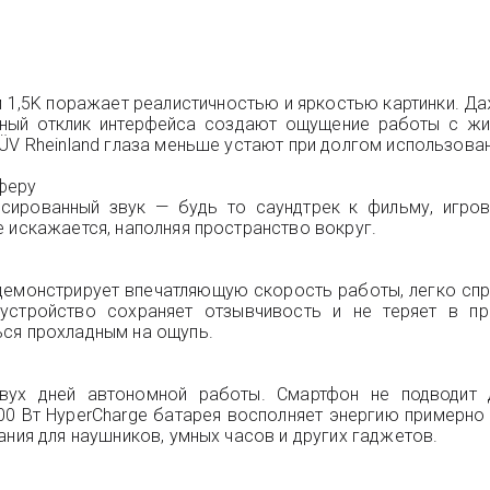
 1,5K поражает реалистичностью и яркостью картинки. Да
ный отклик интерфейса создают ощущение работы с жив
ÜV Rheinland глаза меньше устают при долгом использован
феру
сированный звук — будь то саундтрек к фильму, игро
 искажается, наполняя пространство вокруг.
демонстрирует впечатляющую скорость работы, легко сп
 устройство сохраняет отзывчивость и не теряет в пр
ься прохладным на ощупь.
двух дней автономной работы. Смартфон не подводит 
00 Вт HyperCharge батарея восполняет энергию примерно 
ания для наушников, умных часов и других гаджетов.