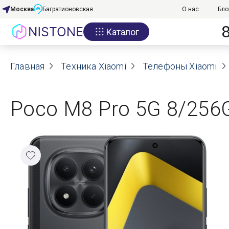
Москва
Багратионовская
О нас
Бло
Каталог
Акции
Главная
О нас
Техника Xiaomi
Телефоны Xiaomi
Блог
Poco M8 Pro 5G 8/256G
Договор оферты
Реквизиты
Контакты
Гарантия
Оплата