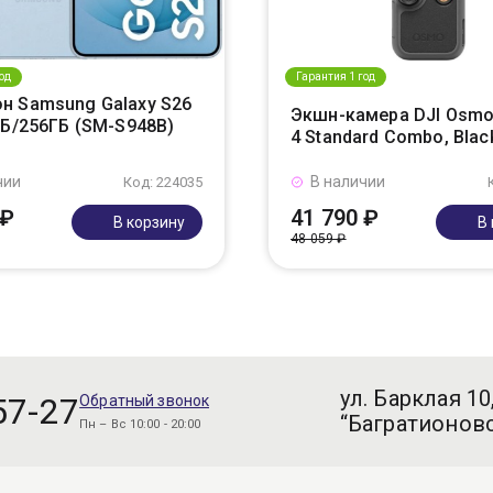
од
Гарантия 1 год
н Samsung Galaxy S26
Экшн-камера DJI Osmo
ГБ/256ГБ (SM-S948B)
4 Standard Combo, Blac
чии
В наличии
Код: 224035
 ₽
41 790 ₽
В корзину
В
48 059 ₽
ул. Барклая 10
57-27
Обратный звонок
“Багратионовс
Пн – Вс 10:00 - 20:00