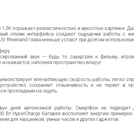
 1,5K поражает реалистичностью и яркостью картинки. Да
ный отклик интерфейса создают ощущение работы с жив
ÜV Rheinland глаза меньше устают при долгом использован
феру
сированный звук — будь то саундтрек к фильму, игро
 искажается, наполняя пространство вокруг.
демонстрирует впечатляющую скорость работы, легко сп
 устройство сохраняет отзывчивость и не теряет в пр
ься прохладным на ощупь.
двух дней автономной работы. Смартфон не подводит 
00 Вт HyperCharge батарея восполняет энергию примерно 
ания для наушников, умных часов и других гаджетов.