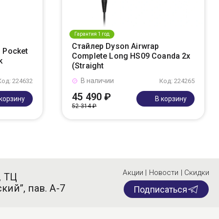
Гарантия 1 год
Стайлер Dyson Airwrap
 Pocket
Complete Long HS09 Coanda 2x
k
(Straight
В наличии
Код: 224632
Код: 224265
45 490 ₽
 корзину
В корзину
52 314 ₽
Акции | Новости | Скидки
, ТЦ
кий”, пав. А-7
Подписаться