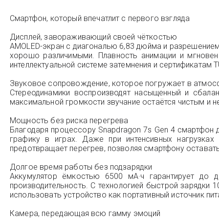
Смартфон, который впечатлит с первого взгляда
Дисплей, завораживающий своей чёткостью
AMOLED-экран с диагональю 6,83 дюйма и разрешением
хорошо различимыми. Плавность анимации и мгновен
интеллектуальной системе затемнения и сертификатам T
Звуковое сопровождение, которое погружает в атмос
Стереодинамики воспроизводят насыщенный и сбалан
максимальной громкости звучание остаётся чистым и не
Мощность без риска перегрева
Благодаря процессору Snapdragon 7s Gen 4 смартфон 
графику в играх. Даже при интенсивных нагрузках
предотвращает перегрев, позволяя смартфону остават
Долгое время работы без подзарядки
Аккумулятор ёмкостью 6500 мА·ч гарантирует до 
производительность. С технологией быстрой зарядки 1
использовать устройство как портативный источник пит
Камера, передающая всю гамму эмоций