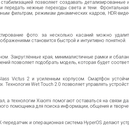
стабилизацией позволяет создавать детализированные 
 и передать нежные переходы света и тени. Фронтальна
очным фильтрам, режимам динамических кадров, HDR-вид
ктирование фото: за несколько касаний можно удали
зображениями становится быстрой и интуитивно понятной.
ном. Закруглённые края, минималистичные рамки и сбала
ений позволяет подобрать модель, которая будет соотве
lass Victus 2 и усиленным корпусом. Смартфон устойчи
х. Технология Wet Touch 2.0 позволяет управлять устрой
л, а технологии Xiaomi помогают оставаться на связи д
ого помощника для поиска информации, общения и творче
 ИК-передатчик и операционная система HyperOS делают у