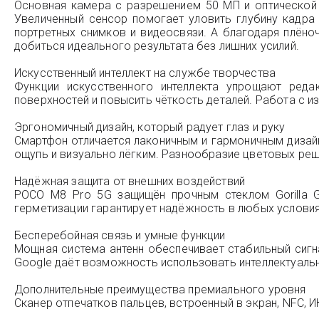
Основная камера с разрешением 50 МП и оптической 
Увеличенный сенсор помогает уловить глубину кадра
портретных снимков и видеосвязи. А благодаря плён
добиться идеального результата без лишних усилий.
Искусственный интеллект на службе творчества
Функции искусственного интеллекта упрощают реда
поверхностей и повысить чёткость деталей. Работа с и
Эргономичный дизайн, который радует глаз и руку
Смартфон отличается лаконичным и гармоничным дизай
ощупь и визуально лёгким. Разнообразие цветовых реш
Надёжная защита от внешних воздействий
POCO M8 Pro 5G защищён прочным стеклом Gorilla G
герметизации гарантирует надёжность в любых условия
Бесперебойная связь и умные функции
Мощная система антенн обеспечивает стабильный сигна
Google даёт возможность использовать интеллектуальн
Дополнительные преимущества премиального уровня
Сканер отпечатков пальцев, встроенный в экран, NFC,