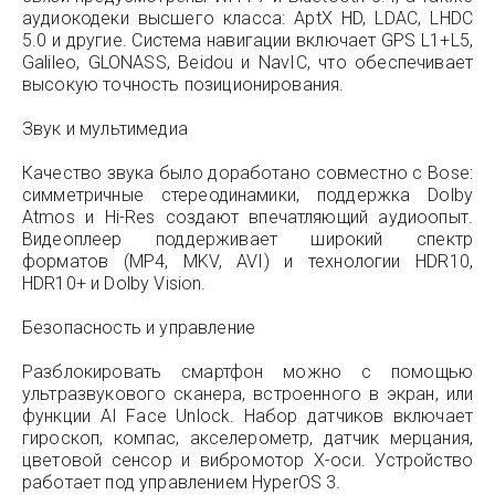
аудиокодеки высшего класса: AptX HD, LDAC, LHDC
5.0 и другие. Система навигации включает GPS L1+L5,
Galileo, GLONASS, Beidou и NavIC, что обеспечивает
высокую точность позиционирования.
Звук и мультимедиа
Качество звука было доработано совместно с Bose:
симметричные стереодинамики, поддержка Dolby
Atmos и Hi-Res создают впечатляющий аудиоопыт.
Видеоплеер поддерживает широкий спектр
форматов (MP4, MKV, AVI) и технологии HDR10,
HDR10+ и Dolby Vision.
Безопасность и управление
Разблокировать смартфон можно с помощью
ультразвукового сканера, встроенного в экран, или
функции AI Face Unlock. Набор датчиков включает
гироскоп, компас, акселерометр, датчик мерцания,
цветовой сенсор и вибромотор X-оси. Устройство
работает под управлением HyperOS 3.