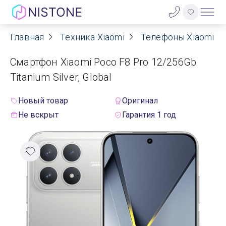
Главная
Техника Xiaomi
Телефоны Xiaomi
Акции
Смартфон Xiaomi Poco F8 Pro 12/256Gb
О нас
Titanium Silver, Global
Блог
Новый товар
Оригинал
Не вскрыт
Гарантия 1 год
Договор оферты
Реквизиты
Контакты
Гарантия
Оплата