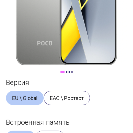
Доставка
Самовывоз
Trade-In
Версия
EU \ Global
ЕАС \ Ростест
Встроенная память