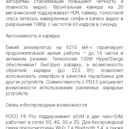
алгоритмы стабилизации повышают чёткость и
плавность видео. Фронтальная камера на 20
мегапикселей поддерживает HDR, таймер, голосовой
спуск затвора, замедленные селфи и запись видео в
разрешении 1080p с частотой 60 кадров в секунду.
Автономность и зарядка
Ёмкий аккумулятор на 6210 мА·ч гарантирует
продолжительное время работы — до 16 часов в
активном режиме. Технология 100W HyperCharge
обеспечивает быструю зарядку, а возможность
обратной зарядки (до 22,5 Вт) позволяет
использовать смартфон в качестве пауэрбанка для
других устройств. Совместимость с PD3.0 расширяет
возможности использования различных зарядных
устройств.
Связь и беспроводные возможности
POCO F8 Pro поддерживает eSIM и две nano-SIM,
работает в сетях 5G, 4G, 3G и 2G. Для беспроводной
связи предусмотрены Wi-Fi 7 и Bluetooth 5.4, а также