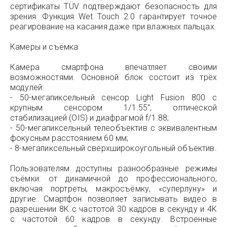
сертификаты TÜV подтверждают безопасность для
зрения. Функция Wet Touch 2.0 гарантирует точное
реагирование на касания даже при влажных пальцах.
Камеры и съёмка
Камера смартфона впечатляет своими
возможностями. Основной блок состоит из трёх
модулей:
- 50-мегапиксельный сенсор Light Fusion 800 с
крупным сенсором 1/1.55", оптической
стабилизацией (OIS) и диафрагмой f/1.88;
- 50-мегапиксельный телеобъектив с эквивалентным
фокусным расстоянием 60 мм;
- 8-мегапиксельный сверхширокоугольный объектив.
Пользователям доступны разнообразные режимы
съёмки: от динамичной до профессионального,
включая портреты, макросъёмку, «суперлуну» и
другие. Смартфон позволяет записывать видео в
разрешении 8K с частотой 30 кадров в секунду и 4K
с частотой 60 кадров в секунду. Встроенные