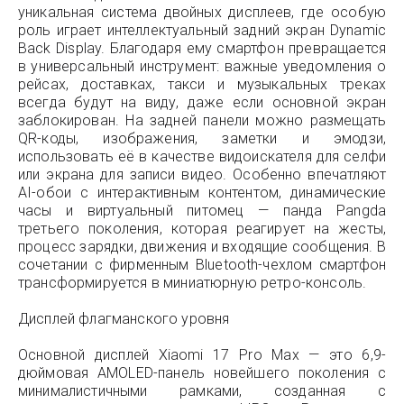
уникальная система двойных дисплеев, где особую
роль играет интеллектуальный задний экран Dynamic
Back Display. Благодаря ему смартфон превращается
в универсальный инструмент: важные уведомления о
рейсах, доставках, такси и музыкальных треках
всегда будут на виду, даже если основной экран
заблокирован. На задней панели можно размещать
QR-коды, изображения, заметки и эмодзи,
использовать её в качестве видоискателя для селфи
или экрана для записи видео. Особенно впечатляют
AI-обои с интерактивным контентом, динамические
часы и виртуальный питомец — панда Pangda
третьего поколения, которая реагирует на жесты,
процесс зарядки, движения и входящие сообщения. В
сочетании с фирменным Bluetooth-чехлом смартфон
трансформируется в миниатюрную ретро-консоль.
Дисплей флагманского уровня
Основной дисплей Xiaomi 17 Pro Max — это 6,9-
дюймовая AMOLED-панель новейшего поколения с
минималистичными рамками, созданная с