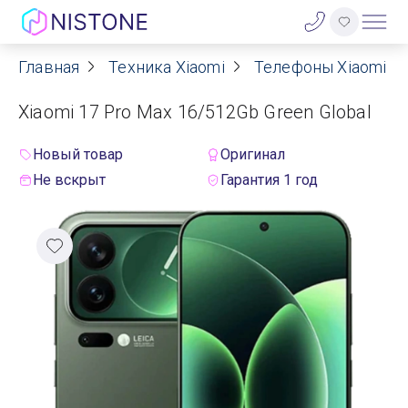
Главная
Техника Xiaomi
Телефоны Xiaomi
Акции
Xiaomi 17 Pro Max 16/512Gb Green Global
О нас
Новый товар
Оригинал
Блог
Не вскрыт
Гарантия 1 год
Договор оферты
Реквизиты
Контакты
Гарантия
Оплата