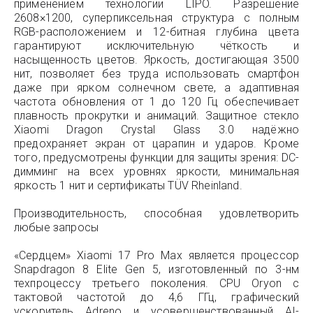
применением технологии LIPO. Разрешение
2608×1200, суперпиксельная структура с полным
RGB-расположением и 12-битная глубина цвета
гарантируют исключительную чёткость и
насыщенность цветов. Яркость, достигающая 3500
нит, позволяет без труда использовать смартфон
даже при ярком солнечном свете, а адаптивная
частота обновления от 1 до 120 Гц обеспечивает
плавность прокрутки и анимаций. Защитное стекло
Xiaomi Dragon Crystal Glass 3.0 надёжно
предохраняет экран от царапин и ударов. Кроме
того, предусмотрены функции для защиты зрения: DC-
димминг на всех уровнях яркости, минимальная
яркость 1 нит и сертификаты TÜV Rheinland.
Производительность, способная удовлетворить
любые запросы
«Сердцем» Xiaomi 17 Pro Max является процессор
Snapdragon 8 Elite Gen 5, изготовленный по 3-нм
техпроцессу третьего поколения. CPU Oryon с
тактовой частотой до 4,6 ГГц, графический
ускоритель Adreno и усовершенствованный AI-