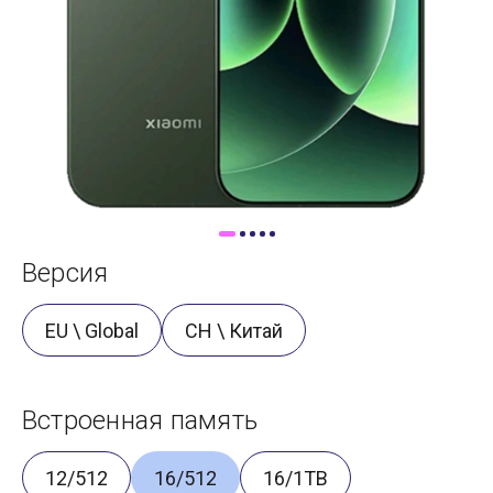
Доставка
Самовывоз
Trade-In
Версия
EU \ Global
CH \ Китай
Встроенная память
12/512
16/512
16/1TB