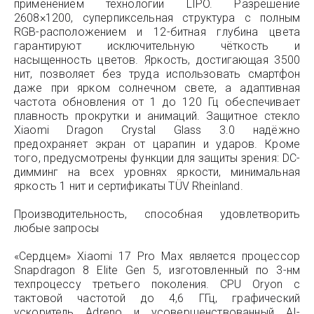
применением технологии LIPO. Разрешение
2608×1200, суперпиксельная структура с полным
RGB-расположением и 12-битная глубина цвета
гарантируют исключительную чёткость и
насыщенность цветов. Яркость, достигающая 3500
нит, позволяет без труда использовать смартфон
даже при ярком солнечном свете, а адаптивная
частота обновления от 1 до 120 Гц обеспечивает
плавность прокрутки и анимаций. Защитное стекло
Xiaomi Dragon Crystal Glass 3.0 надёжно
предохраняет экран от царапин и ударов. Кроме
того, предусмотрены функции для защиты зрения: DC-
димминг на всех уровнях яркости, минимальная
яркость 1 нит и сертификаты TÜV Rheinland.
Производительность, способная удовлетворить
любые запросы
«Сердцем» Xiaomi 17 Pro Max является процессор
Snapdragon 8 Elite Gen 5, изготовленный по 3-нм
техпроцессу третьего поколения. CPU Oryon с
тактовой частотой до 4,6 ГГц, графический
ускоритель Adreno и усовершенствованный AI-