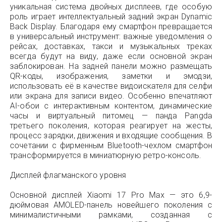
уникальная система двойных дисплеев, где особую
роль играет интеллектуальный задний экран Dynamic
Back Display. Благодаря ему смартфон превращается
в универсальный инструмент: важные уведомления о
рейсах, доставках, такси и музыкальных треках
всегда будут на виду, даже если основной экран
заблокирован. На задней панели можно размещать
QR-коды, изображения, заметки и эмодзи,
использовать её в качестве видоискателя для селфи
или экрана для записи видео. Особенно впечатляют
AI-обои с интерактивным контентом, динамические
часы и виртуальный питомец — панда Pangda
третьего поколения, которая реагирует на жесты,
процесс зарядки, движения и входящие сообщения. В
сочетании с фирменным Bluetooth-чехлом смартфон
трансформируется в миниатюрную ретро-консоль.
Дисплей флагманского уровня
Основной дисплей Xiaomi 17 Pro Max — это 6,9-
дюймовая AMOLED-панель новейшего поколения с
минималистичными рамками, созданная с