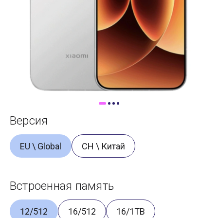
Доставка
Самовывоз
Trade-In
Версия
EU \ Global
CH \ Китай
Встроенная память
12/512
16/512
16/1TB