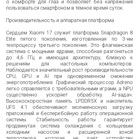
о комфорте для глаз и позволяет без напряжения
пользоваться смартфоном в тёмное время суток.
Производительность и аппаратная платформа
Сердцем Xiaomi 17 служит платформа Snapdragon 8
Elite пятого поколения, изготовленная по 3-нм
техпроцессу третьего поколения. Это флагманская
система с мощными ядрами, способная разгоняться
до 4,6 ГГц и имеющая архитектуру, близкую к
решениям для настольных компьютеров.
Наблюдается значительный рост производительности
CPU, GPU и AI при одновременном снижении
энергопотребления. Графический процессор Adreno
легко справляется с требовательными играми, а NPU
существенно ускоряет обработку AI-задач.
Высокоскоростная память LPDDR5X и накопитель
UFS 4.1 обеспечивают молниеносную загрузку
приложений и бесперебойную работу операционной
системы. Стабильность работы гарантирует
продвинутая система охлаждения с кольцевым
холодным насосом и расширенной зоной
теплоотвода, которая не даёт устройству