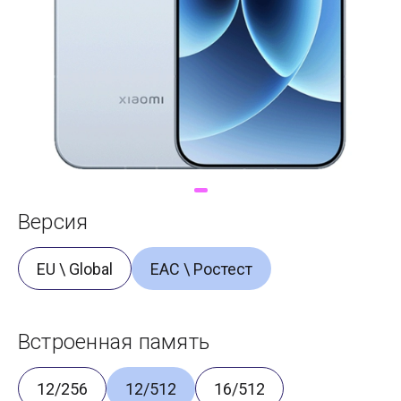
Доставка
Самовывоз
Trade-In
Версия
EU \ Global
ЕАС \ Ростест
Встроенная память
12/256
12/512
16/512