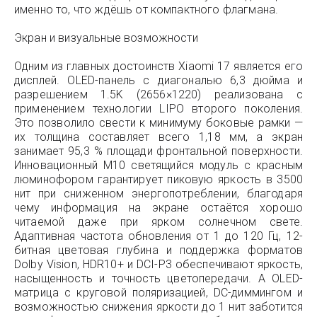
именно то, что ждёшь от компактного флагмана.
Экран и визуальные возможности
Одним из главных достоинств Xiaomi 17 является его
дисплей. OLED-панель с диагональю 6,3 дюйма и
разрешением 1.5K (2656×1220) реализована с
применением технологии LIPO второго поколения.
Это позволило свести к минимуму боковые рамки —
их толщина составляет всего 1,18 мм, а экран
занимает 95,3 % площади фронтальной поверхности.
Инновационный M10 светящийся модуль с красным
люминофором гарантирует пиковую яркость в 3500
нит при сниженном энергопотреблении, благодаря
чему информация на экране остаётся хорошо
читаемой даже при ярком солнечном свете.
Адаптивная частота обновления от 1 до 120 Гц, 12-
битная цветовая глубина и поддержка форматов
Dolby Vision, HDR10+ и DCI-P3 обеспечивают яркость,
насыщенность и точность цветопередачи. А OLED-
матрица с круговой поляризацией, DC-диммингом и
возможностью снижения яркости до 1 нит заботится