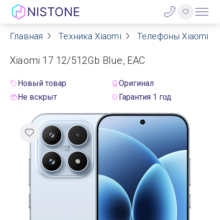
Главная
Техника Xiaomi
Телефоны Xiaomi
Акции
Xiaomi 17 12/512Gb Blue, EAC
О нас
Новый товар
Оригинал
Блог
Не вскрыт
Гарантия 1 год
Договор оферты
Реквизиты
Контакты
Гарантия
Оплата