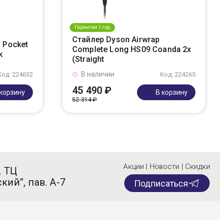
Гарантия 1 год
Стайлер Dyson Airwrap
 Pocket
Complete Long HS09 Coanda 2x
k
(Straight
В наличии
Код: 224632
Код: 224265
45 490 ₽
 корзину
В корзину
52 314 ₽
Акции | Новости | Скидки
, ТЦ
кий”, пав. А-7
Подписаться