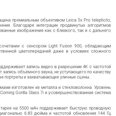
щена премиальным объективом Leica 5x Pro telephoto,
ения. Благодаря интеграции продвинутых алгоритмов
ванные изображения как с близкого, так и с дальнего
очетании с сенсором Light Fusion 900, обладающим
ественной цветопередачей даже в условиях сложного
поддерживает запись видео в разрешении 4K с частотой
ет запись объёмного звука, не уступающего по качеству
ные портреты и захватывающие уличные сцены.
мами изготовлен из металла и стекловолокна. Уровень
rning Gorilla Glass 7i и усовершенствованная система
батарея на 5500 мАч поддерживает быструю проводную
иагональю 6.83 дюйма и частотой обновления 144 Гц