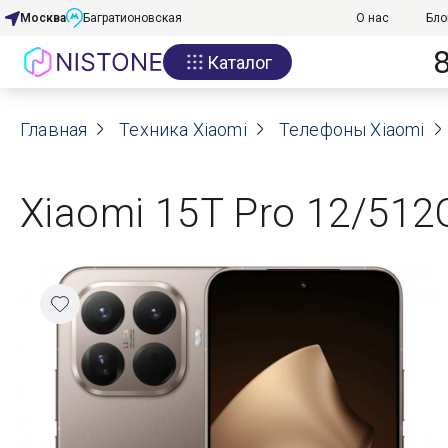
Москва
Багратионовская
О нас
Бло
Каталог
Акции
Главная
О нас
Техника Xiaomi
Телефоны Xiaomi
Блог
Xiaomi 15T Pro 12/512
Договор оферты
Реквизиты
Контакты
Гарантия
Оплата