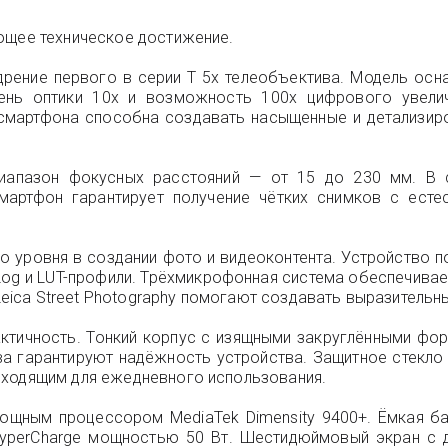
ющее техническое достижение.
рение первого в серии T 5x телеобъектива. Модель осна
вень оптики 10x и возможность 100x цифрового увелич
а смартфона способна создавать насыщенные и детализиро
иапазон фокусных расстояний — от 15 до 230 мм. В с
мартфон гарантирует получение чётких снимков с ест
о уровня в создании фото и видеоконтента. Устройство 
 Log и LUT-профили. Трёхмикрофонная система обеспечива
и Leica Street Photography помогают создавать выразитель
актичность. Тонкий корпус с изящными закруглёнными фор
а гарантируют надёжность устройства. Защитное стекло Co
дходящим для ежедневного использования.
мощным процессором MediaTek Dimensity 9400+. Ёмкая 
yperCharge мощностью 50 Вт. Шестидюймовый экран с д