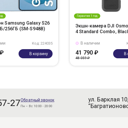
од
Гарантия 1 год
н Samsung Galaxy S26
Экшн-камера DJI Osmo
ГБ/256ГБ (SM-S948B)
4 Standard Combo, Blac
чии
В наличии
Код: 224035
 ₽
41 790 ₽
В корзину
В
48 059 ₽
ул. Барклая 10
57-27
Обратный звонок
“Багратионовс
Пн – Вс 10:00 - 20:00