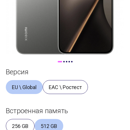
Доставка
Самовывоз
Trade-In
Версия
EU \ Global
ЕАС \ Ростест
Встроенная память
256 GB
512 GB