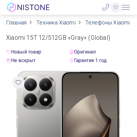
Главная
Техника Xiaomi
Телефоны Xiaomi
Акции
Xiaomi 15T 12/512GB «Gray» (Global)
О нас
Новый товар
Оригинал
Блог
Не вскрыт
Гарантия 1 год
Договор оферты
Реквизиты
Контакты
Гарантия
Оплата