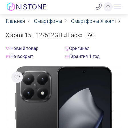
Главная
Смартфоны
Смартфоны Xiaomi
С
Акции
Xiaomi 15T 12/512GB «Black» EAC
О нас
Новый товар
Оригинал
Блог
Не вскрыт
Гарантия 1 год
Договор оферты
Реквизиты
Контакты
Гарантия
Оплата