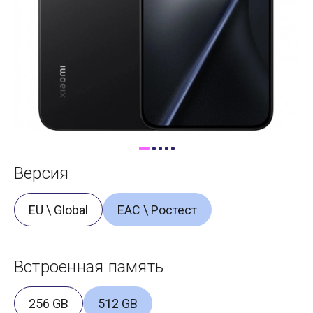
Доставка
Самовывоз
Trade-In
Версия
EU \ Global
ЕАС \ Ростест
Встроенная память
256 GB
512 GB