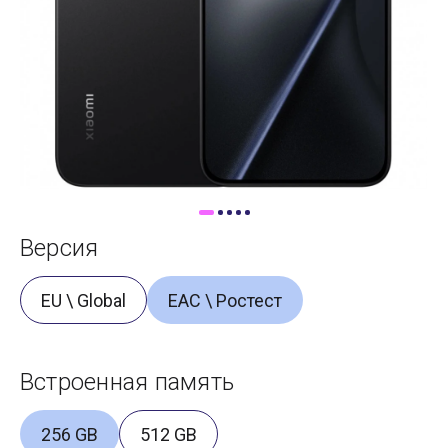
Доставка
Самовывоз
Trade-In
Версия
EU \ Global
ЕАС \ Ростест
Встроенная память
256 GB
512 GB