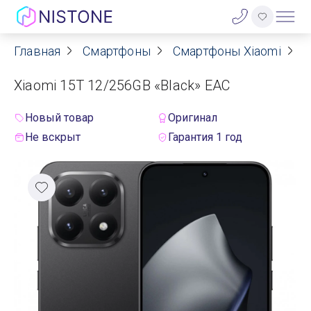
Главная
Смартфоны
Смартфоны Xiaomi
С
Акции
Xiaomi 15T 12/256GB «Black» EAC
О нас
Новый товар
Оригинал
Блог
Не вскрыт
Гарантия 1 год
Договор оферты
Реквизиты
Контакты
Гарантия
Оплата