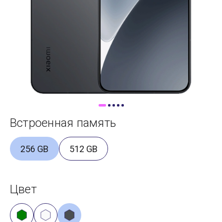
Доставка
Самовывоз
Trade-In
Встроенная память
256 GB
512 GB
Цвет