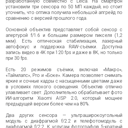
разработанную совместно с Leica. На смартфон
установили три сенсора по 50 МП каждый, но стоит
уточнить, что оптика получила небольшой апгрейд по
сравнению с версией прошлого года.
Основной объектив представляет собой сенсор с
апертурой f/1.6 и большим размером пикселя (1,2
мкм). Есть оптическая стабилизация, лазерный
автофокус и поддержка RAW-съёмки. Доступна
запись видео в 4К при 120 fps и даже в 8К, но только
при 30 fps.
Есть 20 режимов съёмки, включая «‎Макро»,
«‎Таймлапс», Pro и «Боке». Камера позволяет снимать
яркие и сочные кадры с насыщенными цветами даже
в условиях плохого освещения. Объектив отлично
улавливает свет. Дополнительно обрабатывает фото
ИИ-алгоритм Xiaomi AISP 2.0, который мощнее
предыдущей версии более чем на 80%.
Два других сенсора — ультраширокоугольный
модуль с диафрагмой f/2.2 и телефотомодуль с
диафрагмой f/2.2. К услугам фотографов 5-кратный