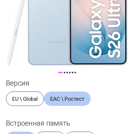
Доставка
Самовывоз
Trade-In
Версия
EU \ Global
ЕАС \ Ростест
Встроенная память