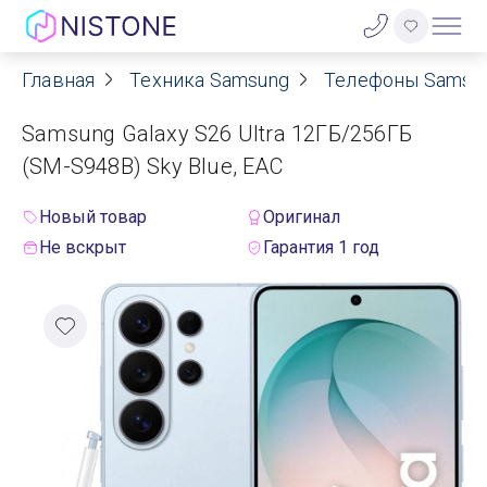
Главная
Техника Samsung
Телефоны Samsu
Акции
Samsung Galaxy S26 Ultra 12ГБ/256ГБ
О нас
(SM-S948B) Sky Blue, EAC
Блог
Новый товар
Оригинал
Не вскрыт
Гарантия 1 год
Договор оферты
Реквизиты
Контакты
Гарантия
Оплата