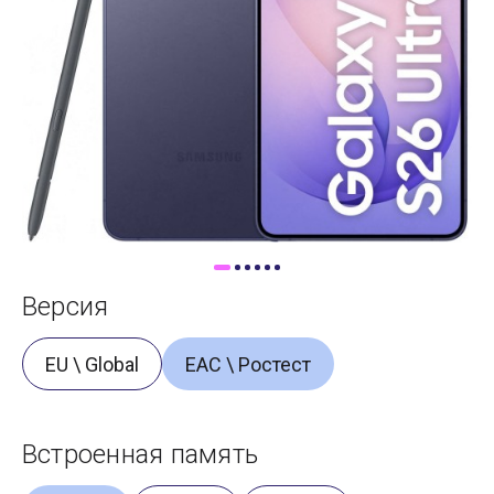
Доставка
Самовывоз
Trade-In
Версия
EU \ Global
ЕАС \ Ростест
Встроенная память