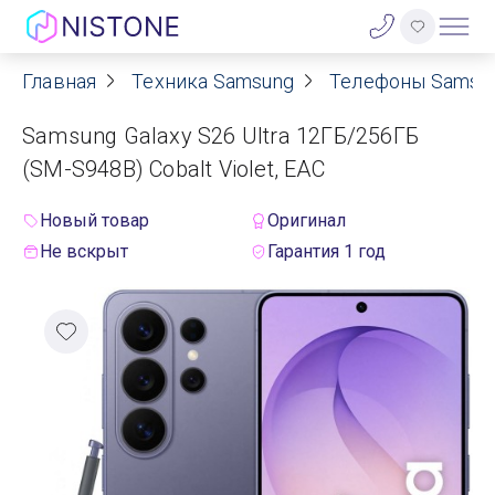
Главная
Техника Samsung
Телефоны Samsu
Акции
Samsung Galaxy S26 Ultra 12ГБ/256ГБ
О нас
(SM-S948B) Cobalt Violet, EAC
Блог
Новый товар
Оригинал
Не вскрыт
Гарантия 1 год
Договор оферты
Реквизиты
Контакты
Гарантия
Оплата