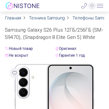
Главная
Техника Samsung
Телефоны Samsu
Акции
Samsung Galaxy S26 Plus 12ГБ/256ГБ (SM-
О нас
S9470), (Snapdragon 8 Elite Gen 5) White
Блог
Новый товар
Оригинал
Не вскрыт
Гарантия 1 год
Договор оферты
Реквизиты
Контакты
Гарантия
Оплата