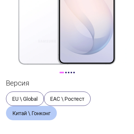
Доставка
Самовывоз
Trade-In
Версия
EU \ Global
ЕАС \ Ростест
Китай \ Гонконг