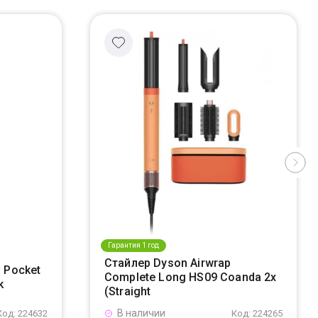
Гарантия 1 год
Стайлер Dyson Airwrap
 Pocket
Complete Long HS09 Coanda 2x
k
(Straight
В наличии
Код: 224632
Код: 224265