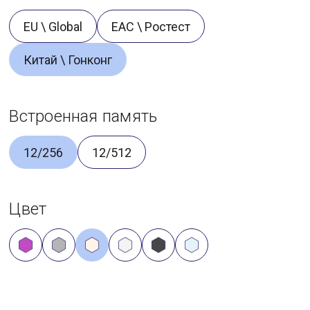
EU \ Global
ЕАС \ Ростест
Китай \ Гонконг
Встроенная память
12/256
12/512
Цвет