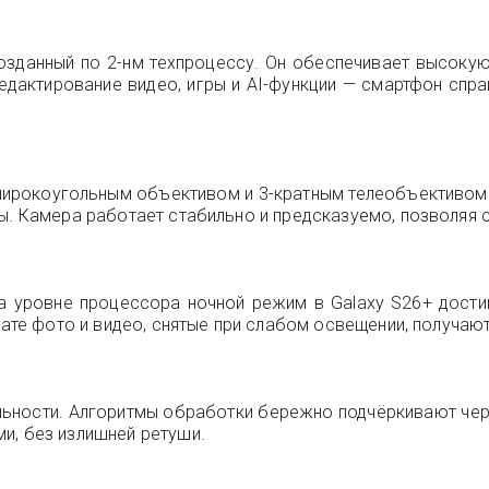
созданный по 2-нм техпроцессу. Он обеспечивает высок
дактирование видео, игры и AI-функции — смартфон спра
аширокоугольным объективом и 3-кратным телеобъективом
ы. Камера работает стабильно и предсказуемо, позволяя с
уровне процессора ночной режим в Galaxy S26+ достиг 
тате фото и видео, снятые при слабом освещении, получаю
льности. Алгоритмы обработки бережно подчёркивают черт
и, без излишней ретуши.