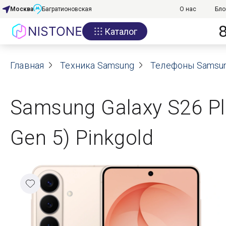
Москва
Багратионовская
О нас
Бло
Каталог
Акции
Главная
О нас
Техника Samsung
Телефоны Samsu
Блог
Samsung Galaxy S26 Pl
Договор оферты
Gen 5) Pinkgold
Реквизиты
Контакты
Гарантия
Оплата