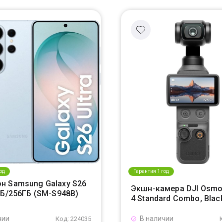
од
Гарантия 1 год
н Samsung Galaxy S26
Экшн-камера DJI Osmo
ГБ/256ГБ (SM-S948B)
4 Standard Combo, Blac
чии
В наличии
Код: 224035