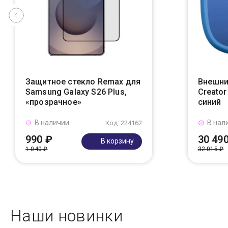
Защитное стекло Remax для
Внешни
Samsung Galaxy S26 Plus,
Creato
«прозрачное»
синий
В наличии
В нал
Код: 224162
990 ₽
30 49
В корзину
1 040 ₽
32 015 ₽
Наши новинки