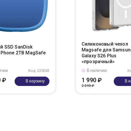
Силиконовый чехол
й SSD SanDisk
Magsafe для Samsun
r Phone 2TB MagSafe
Galaxy S26 Plus
«прозрачный»
ичии
В наличии
Код: 225043
К
0 ₽
1 990 ₽
В корзину
В 
2 090 ₽