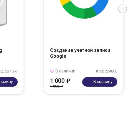
g
Создание учетной записи
Google
В наличии
од: 224657
Код: 224888
1 000 ₽
корзину
В корзину
1 050 ₽