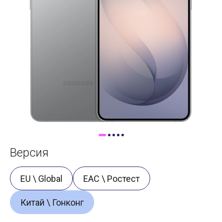
Доставка
Самовывоз
Trade-In
Версия
EU \ Global
ЕАС \ Ростест
Китай \ Гонконг