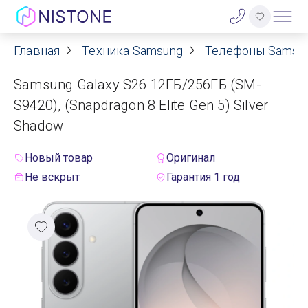
Главная
Техника Samsung
Телефоны Samsu
Акции
Samsung Galaxy S26 12ГБ/256ГБ (SM-
О нас
S9420), (Snapdragon 8 Elite Gen 5) Silver
Shadow
Блог
Новый товар
Оригинал
Договор оферты
Не вскрыт
Гарантия 1 год
Реквизиты
Контакты
Гарантия
Оплата