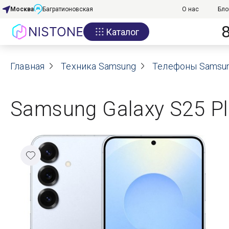
Москва
Багратионовская
О нас
Бло
Каталог
Акции
Главная
О нас
Техника Samsung
Телефоны Samsu
Блог
Samsung Galaxy S25 Plu
Договор оферты
Реквизиты
Контакты
Гарантия
Оплата