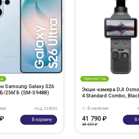
од
Гарантия 1 год
н Samsung Galaxy S26
Экшн-камера DJI Osmo
ГБ/256ГБ (SM-S948B)
4 Standard Combo, Blac
чии
В наличии
Код: 224035
 ₽
41 790 ₽
В корзину
В
48 059 ₽