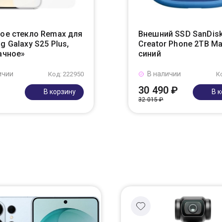
ое стекло Remax для
Внешний SSD SanDis
 Galaxy S25 Plus,
Creator Phone 2TB M
ачное»
синий
ичии
В наличии
Код: 222950
К
30 490 ₽
В корзину
В 
32 015 ₽