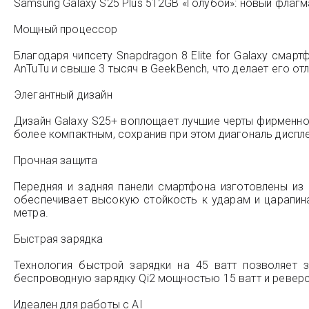
Samsung Galaxy S25 Plus 512GB «Голубой»: новый флагм
Мощный процессор
Благодаря чипсету Snapdragon 8 Elite for Galaxy сма
AnTuTu и свыше 3 тысяч в GeekBench, что делает его 
Элегантный дизайн
Дизайн Galaxy S25+ воплощает лучшие черты фирменног
более компактным, сохранив при этом диагональ диспле
Прочная защита
Передняя и задняя панели смартфона изготовлены из 
обеспечивает высокую стойкость к ударам и царапина
метра.
Быстрая зарядка
Технология быстрой зарядки на 45 ватт позволяет 
беспроводную зарядку Qi2 мощностью 15 ватт и ревер
Идеален для работы с AI