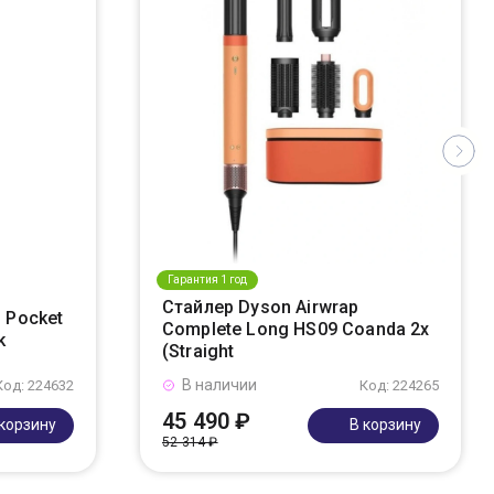
Гарантия 1 год
Стайлер Dyson Airwrap
 Pocket
Complete Long HS09 Coanda 2x
k
(Straight
В наличии
Код: 224632
Код: 224265
45 490 ₽
 корзину
В корзину
52 314 ₽