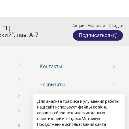
Акции | Новости | Скидки
, ТЦ
кий”, пав. А-7
Подписаться
Контакты
Реквизиты
Для анализа трафика и улучшения работы
Договор оферты
наш сайт использует
файлы cookie
,
сервисы сбора технических данных
посетителей и «Яндекс.Метрику».
Согласие на обработку ПД
Продолжение использования сайта