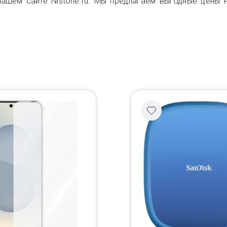
ашем сайте Nistone.ru. Мы предлагаем выгодные цены н