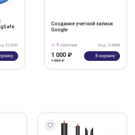
k
Создание учетной записи
agSafe
Google
В наличии
од: 225043
Код: 224888
1 000 ₽
корзину
В корзину
1 050 ₽