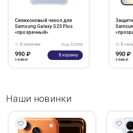
Силиконовый чехол для
Защитн
Samsung Galaxy S25 Plus
Samsung
«прозрачный»
«прозр
В наличии
В нал
Код: 222956
990 ₽
990 ₽
В корзину
1 040 ₽
1 040 ₽
Наши новинки