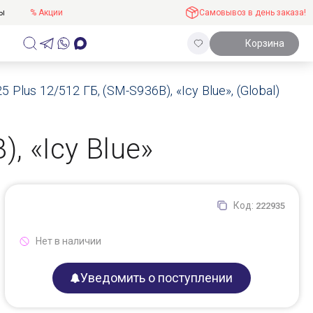
ты
% Акции
Самовывоз в день заказа!
Корзина
Plus 12/512 ГБ, (SM-S936B), «Icy Blue», (Global)
, «Icy Blue»
Код:
222935
Нет в наличии
Уведомить о поступлении