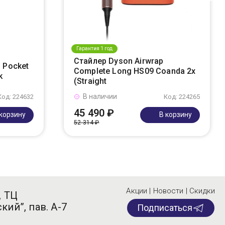
Гарантия 1 год
Стайлер Dyson Airwrap
 Pocket
Complete Long HS09 Coanda 2x
k
(Straight
В наличии
Код: 224632
Код: 224265
45 490 ₽
 корзину
В корзину
52 314 ₽
Акции | Новости | Скидки
, ТЦ
кий”, пав. А-7
Подписаться