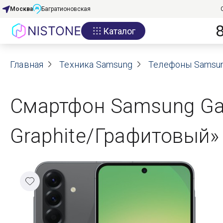
Москва
Багратионовская
Каталог
Акции
Главная
О нас
Техника Samsung
Телефоны Samsu
Блог
Смартфон Samsung Ga
Договор оферты
Graphite/Графитовый»
Реквизиты
Контакты
Гарантия
Оплата