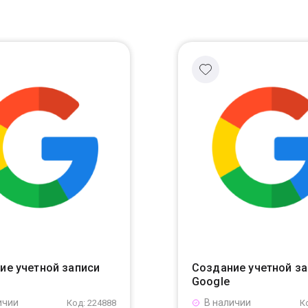
ие учетной записи
Создание учетной з
Google
ичии
В наличии
Код: 224888
К