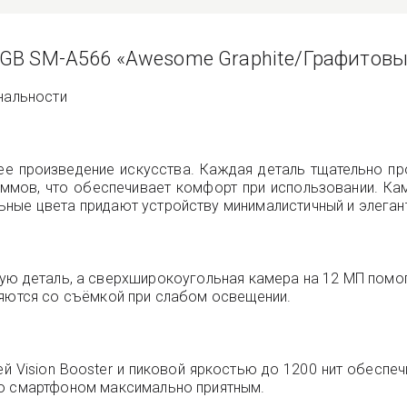
6GB SM-A566 «Awesome Graphite/Графитовы
нальности
ее произведение искусства. Каждая деталь тщательно пр
раммов, что обеспечивает комфорт при использовании. Ка
ные цвета придают устройству минималистичный и элегант
дую деталь, а сверхширокоугольная камера на 12 МП помо
ляются со съёмкой при слабом освещении.
ей Vision Booster и пиковой яркостью до 1200 нит обесп
со смартфоном максимально приятным.