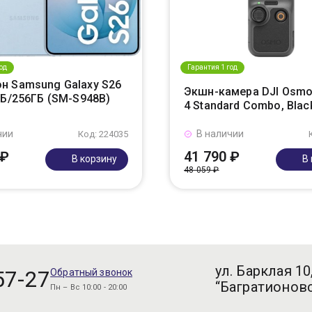
од
Гарантия 1 год
н Samsung Galaxy S26
Экшн-камера DJI Osmo
ГБ/256ГБ (SM-S948B)
4 Standard Combo, Blac
чии
В наличии
Код: 224035
 ₽
41 790 ₽
В корзину
В
48 059 ₽
ул. Барклая 10
57-27
Обратный звонок
“Багратионовс
Пн – Вс 10:00 - 20:00