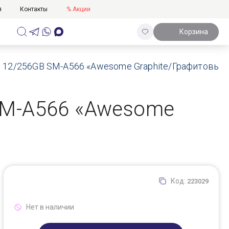
я
Контакты
% Акции
Корзина
G 12/256GB SM-A566 «Awesome Graphite/Графитовый
SM-A566 «Awesome
Код:
223029
Нет в наличии