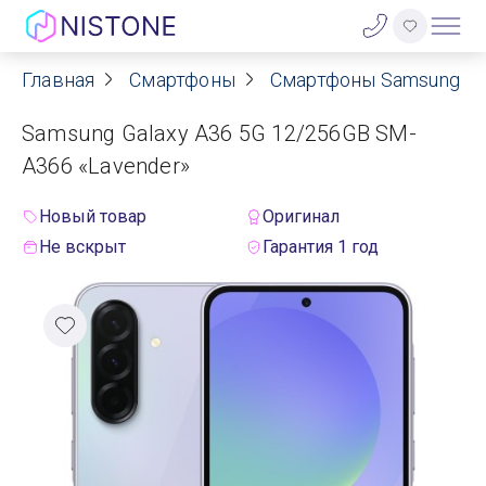
Главная
Смартфоны
Смартфоны Samsung
Акции
Samsung Galaxy A36 5G 12/256GB SM-
О нас
A366 «Lavender»
Блог
Новый товар
Оригинал
Не вскрыт
Гарантия 1 год
Договор оферты
Реквизиты
Контакты
Гарантия
Оплата