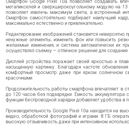
Смартфон Google Pixel 10a позволяет создавать вп
мегапикселей и сверхширокоугольному модулю на 13 
позволяет извлечь максимум света, а встроенный и
Смартфон самостоятельно подбирает наилучший кадр
максимально естественно и привлекательно.
Редактирование изображений становится невероятно п
ненужные элементы, изменить фон или повысить рез
желаемые изменения, и система автоматически их пр
осуществлял съёмку — отличное решение для создания 
Дисплей устройства поражает своей яркостью и плав
насыщенную картинку. Благодаря частоте обновления
комфортный просмотр даже при ярком солнечном св
красочными.
Продолжительность работы смартфона впечатляет: в с
до 120 часов без подзарядки. Ёмкость аккумулятора с
функции беспроводной зарядки добавляет удобства в 
Производительность Google Pixel 10a находится на вы
видео, обработкой фотографий и играми. 8 ГБ операт
высокую отзывчивость даже при интенсивном использо