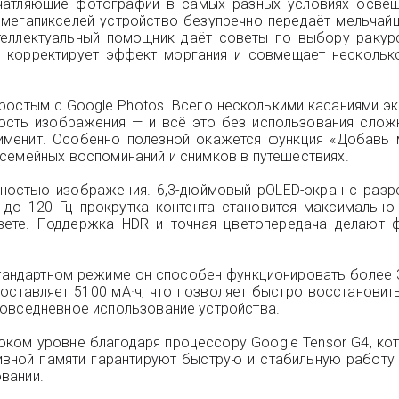
ечатляющие фотографии в самых разных условиях осве
мегапикселей устройство безупречно передаёт мельчай
нтеллектуальный помощник даёт советы по выбору ракур
, корректирует эффект моргания и совмещает нескольк
ростым с Google Photos. Всего несколькими касаниями э
кость изображения — и всё это без использования слож
именит. Особенно полезной окажется функция «Добавь м
семейных воспоминаний и снимков в путешествиях.
ностью изображения. 6,3-дюймовый pOLED-экран с разр
 до 120 Гц прокрутка контента становится максимально 
ете. Поддержка HDR и точная цветопередача делают 
тандартном режиме он способен функционировать более 
оставляет 5100 мА·ч, что позволяет быстро восстановит
повседневное использование устройства.
соком уровне благодаря процессору Google Tensor G4, к
ивной памяти гарантируют быструю и стабильную работу
вании.