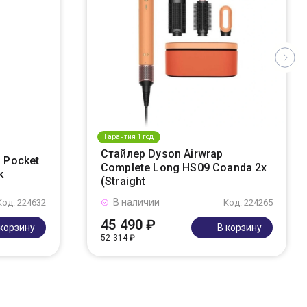
Гарантия 1 год
Стайлер Dyson Airwrap
 Pocket
Complete Long HS09 Coanda 2x
k
(Straight
В наличии
Код: 224632
Код: 224265
45 490 ₽
 корзину
В корзину
52 314 ₽