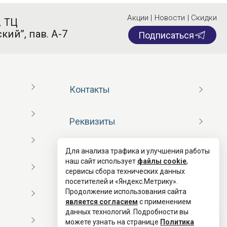
Акции | Новости | Скидки
, ТЦ
кий”, пав. А-7
Подписаться
Контакты
Реквизиты
Для анализа трафика и улучшения работы
Договор оферты
наш сайт использует
файлы cookie
,
сервисы сбора технических данных
посетителей и «Яндекс.Метрику».
Согласие на обработку ПД
Продолжение использования сайта
является согласием
с применением
данных технологий. Подробности вы
Политика конфиденциальности
можете узнать на странице
Политика