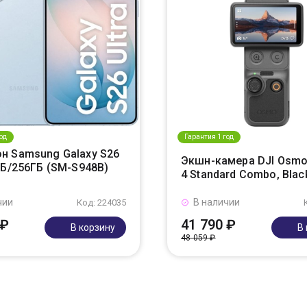
од
Гарантия 1 год
н Samsung Galaxy S26
Экшн-камера DJI Osmo
ГБ/256ГБ (SM-S948B)
4 Standard Combo, Blac
чии
В наличии
Код: 224035
 ₽
41 790 ₽
В корзину
В
48 059 ₽