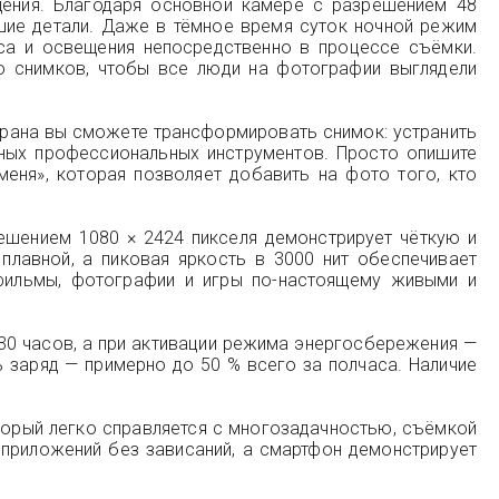
щения. Благодаря основной камере с разрешением 48
шие детали. Даже в тёмное время суток ночной режим
са и освещения непосредственно в процессе съёмки.
о снимков, чтобы все люди на фотографии выглядели
крана вы сможете трансформировать снимок: устранить
ных профессиональных инструментов. Просто опишите
еня», которая позволяет добавить на фото того, кто
ешением 1080 × 2424 пикселя демонстрирует чёткую и
плавной, а пиковая яркость в 3000 нит обеспечивает
фильмы, фотографии и игры по-настоящему живыми и
30 часов, а при активации режима энергосбережения —
ь заряд — примерно до 50 % всего за полчаса. Наличие
оторый легко справляется с многозадачностью, съёмкой
 приложений без зависаний, а смартфон демонстрирует