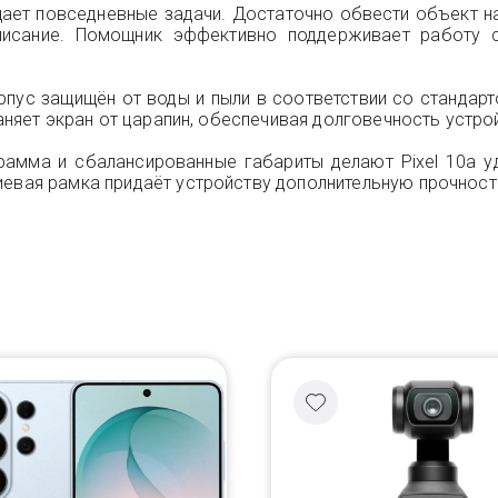
ает повседневные задачи. Достаточно обвести объект н
писание. Помощник эффективно поддерживает работу с
рпус защищён от воды и пыли в соответствии со стандарто
храняет экран от царапин, обеспечивая долговечность устр
рамма и сбалансированные габариты делают Pixel 10a у
иевая рамка придаёт устройству дополнительную прочност