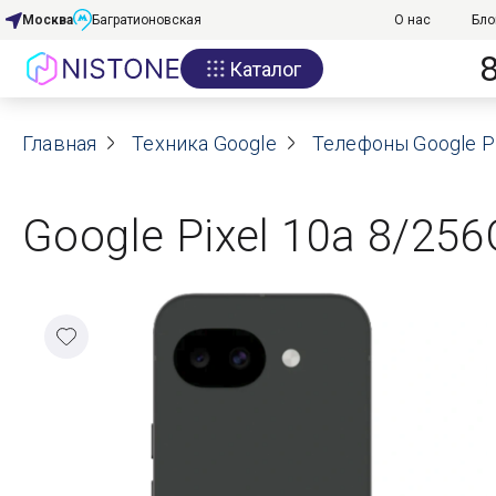
Москва
Багратионовская
О нас
Бло
Каталог
Акции
Главная
О нас
Техника Google
Телефоны Google Pi
Блог
Google Pixel 10a 8/256
Договор оферты
Реквизиты
Контакты
Гарантия
Оплата