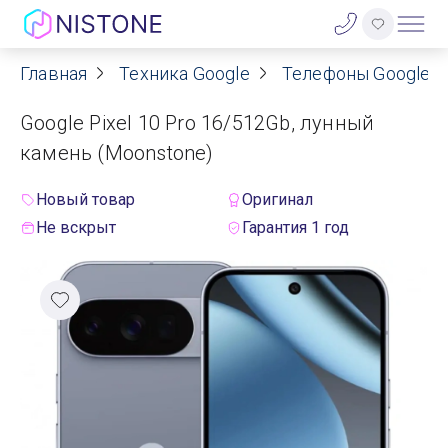
Главная
Техника Google
Телефоны Google Pi
Акции
Google Pixel 10 Pro 16/512Gb, лунный
О нас
камень (Moonstone)
Блог
Новый товар
Оригинал
Не вскрыт
Гарантия 1 год
Договор оферты
Реквизиты
Контакты
Гарантия
Оплата